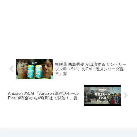
杉咲花 西島秀俊 が出演する サントリー
ジン翠（SUI）のCM「晩メシソーダ宣
言」篇
Amazon のCM 「Amazon 新生活セール
Final 4/3(金)から4/6(月)まで開催！」篇