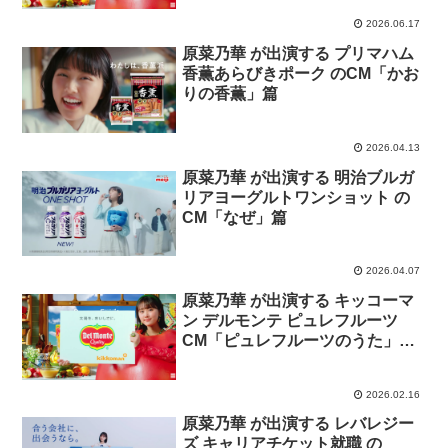
2026.06.17
原菜乃華 が出演する プリマハム
香薫あらびきポーク のCM「かお
りの香薫」篇
2026.04.13
原菜乃華 が出演する 明治ブルガ
リアヨーグルトワンショット の
CM「なぜ」篇
2026.04.07
原菜乃華 が出演する キッコーマ
ン デルモンテ ピュレフルーツ
CM「ピュレフルーツのうた」
篇。
2026.02.16
原菜乃華 が出演する レバレジー
ズ キャリアチケット就職 の