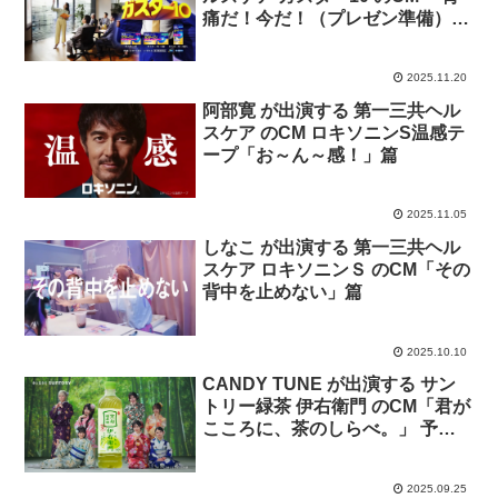
痛だ！今だ！（プレゼン準備）」
篇「胃痛だ！今だ！（締切）」篇
2025.11.20
阿部寛 が出演する 第一三共ヘル
スケア のCM ロキソニンS温感テ
ープ「お～ん～感！」篇
2025.11.05
しなこ が出演する 第一三共ヘル
スケア ロキソニンＳ のCM「その
背中を止めない」篇
2025.10.10
CANDY TUNE が出演する サン
トリー緑茶 伊右衛門 のCM「君が
こころに、茶のしらべ。」 予告
編
2025.09.25