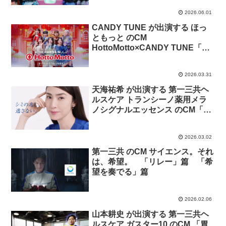
2026.06.01
CANDY TUNE が出演する ほっ
ともっと のCM
HottoMotto×CANDY TUNE「ア
ジアフェア！焼肉ビビンバ」篇
2026.03.31
天海祐希 が出演する 第一三共ヘ
ルスケア トランシーノ薬用メラ
ノシグナルエッセンス のCM「ト
ラネキサム酸」篇
2026.03.02
第一三共 のCM サイエンス。それ
は、希望。 「リレー」篇 「希
望を奏でる」篇
2026.02.06
山本耕史 が出演する 第一三共ヘ
ルスケア ガスター10 のCM 「胃