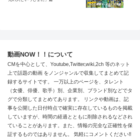
動画NOW！！について
CMを中心として、Youtube,Twitter,wiki,2ch 等のネット
上で話題の動画 をノンジャンルで収集してまとめて記
録するサイトです。 一万以上のページを、タレント
（女優、俳優、歌手）別、企業別、ブランド別などでタ
グで分類してまとめてあります。 リンクや動画は、記
事を公開した日付時点で確実に存在しているものを掲載
していますが、時間の経過とともに削除されるなどされ
ていることがあります。また、情報の完全な正確性を保
証するものではありません。 気軽にコメントください!!