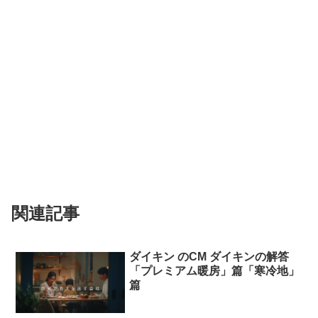
関連記事
ダイキン のCM ダイキンの解答
「プレミアム暖房」篇「寒冷地」
篇