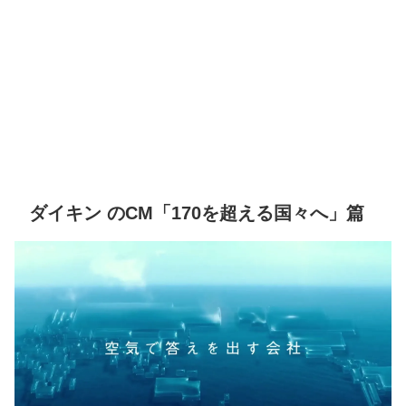
ダイキン のCM「170を超える国々へ」篇