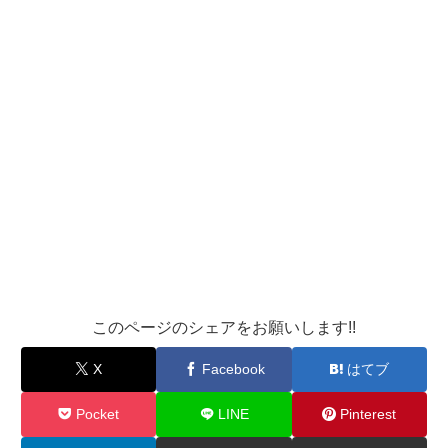
このページのシェアをお願いします!!
X
Facebook
はてブ
Pocket
LINE
Pinterest