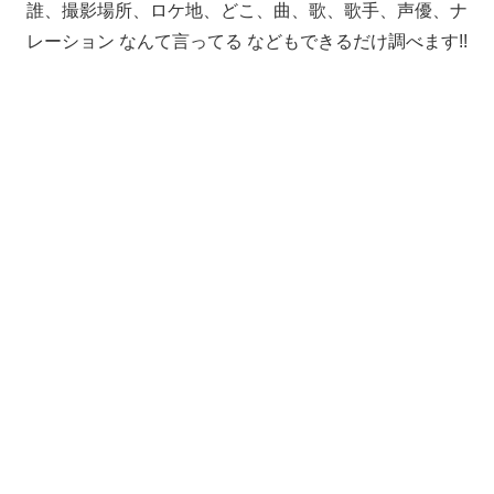
誰、撮影場所、ロケ地、どこ、曲、歌、歌手、声優、ナ
レーション なんて言ってる などもできるだけ調べます!!