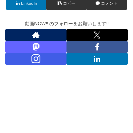
LinkedIn
コピー
コメント
動画NOW!! のフォローをお願いします!!