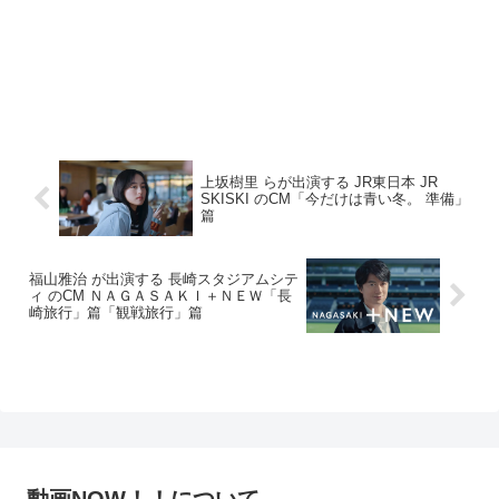
上坂樹里 らが出演する JR東日本 JR
SKISKI のCM「今だけは青い冬。 準備」
篇
福山雅治 が出演する 長崎スタジアムシテ
ィ のCM ＮＡＧＡＳＡＫＩ＋ＮＥＷ「長
崎旅行」篇「観戦旅行」篇
動画NOW！！について