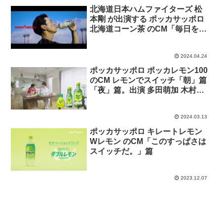
北海道日本ハムファイターズ 松
本剛 が出演する ポッカサッポロ
北海道コーン茶 のCM「毎日を、
チカラに変えていく」篇
2024.04.24
ポッカサッポロ ポッカレモン100
のCM レモンでスイッチ「朝」篇
「夜」篇。出演 多田萌加 木村真
穂。
2024.03.13
ポッカサッポロ キレートレモン
Wレモン のCM「このすっぱさは
スイッチだ。」篇
2023.12.07