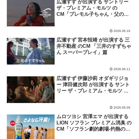
広瀬すず が出演する サントリー
ザ・プレミアム・モルツ の
CM「プレモル子ちゃん・父の
日」篇
2026.06.16
広瀬すず 宮本恒靖 が出演する 三
井不動産 のCM 「三井のすずちゃ
ん スーパープレイ」篇
2026.06.11
広瀬すず 伊藤沙莉 オダギリジョ
ー 津田健次郎 が出演する サント
リー ザ・プレミアム・モルツ の
CM「プレモル子ちゃん・天体観
測」篇
2026.06.06
ムロツヨシ 宮澤エマ が出演する
LION ソフラン プレミアム消臭 の
CM「ソフラン劇的劇場-灼熱の残
臭-」篇