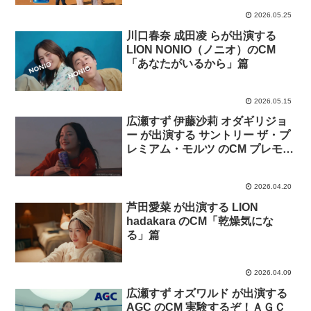
2026.05.25
川口春奈 成田凌 らが出演する
LION NONIO（ノニオ）のCM
「あなたがいるから」篇
2026.05.15
広瀬すず 伊藤沙莉 オダギリジョ
ー が出演する サントリー ザ・プ
レミアム・モルツ のCM プレモル
子ちゃん・プレミアムな時間「ま
る子」篇「たまえ」篇「花輪」篇
2026.04.20
芦田愛菜 が出演する LION
hadakara のCM「乾燥気にな
る」篇
2026.04.09
広瀬すず オズワルド が出演する
AGC のCM 実験するぞ！ＡＧＣ