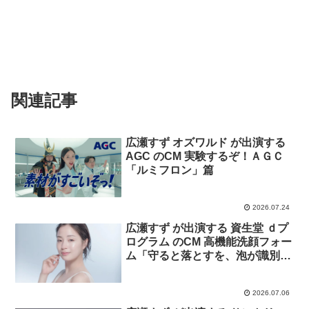
関連記事
広瀬すず オズワルド が出演する
AGC のCM 実験するぞ！ＡＧＣ
「ルミフロン」篇
2026.07.24
広瀬すず が出演する 資生堂 ｄプ
ログラム のCM 高機能洗顔フォー
ム「守ると落とすを、泡が識別」
篇
2026.07.06