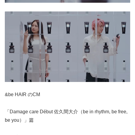
&be HAIR のCM
「Damage care Début 佐久間大介（be in rhythm, be free,
be you）」篇