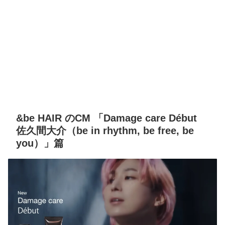
&be HAIR のCM 「Damage care Début
佐久間大介（be in rhythm, be free, be
you）」篇