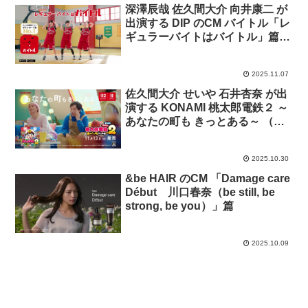
深澤辰哉 佐久間大介 向井康二 が
出演する DIP のCM バイトル「レ
ギュラーバイトはバイトル」篇、
スポットバイトル「好きを仕事
に」篇
2025.11.07
佐久間大介 せいや 石井杏奈 が出
演する KONAMI 桃太郎電鉄２ ～
あなたの町も きっとある～ （桃
鉄２）のCM「東日本からいきま
す？」篇「西いっていいすか？」
2025.10.30
篇「サミット会議すな！」篇
&be HAIR のCM 「Damage care
Début 川口春奈（be still, be
strong, be you）」篇
2025.10.09