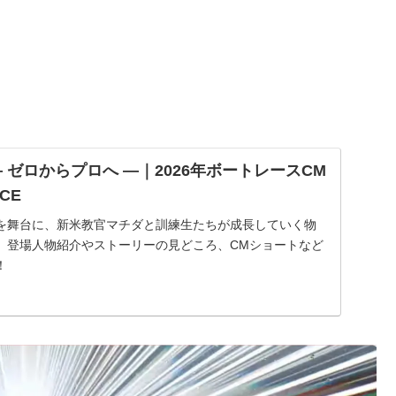
 ゼロからプロへ ―｜2026年ボートレースCM
ACE
を舞台に、新米教官マチダと訓練生たちが成長していく物
。登場人物紹介やストーリーの見どころ、CMショートなど
！