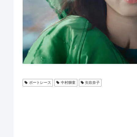
ボートレース
中村獅童
矢吹奈子