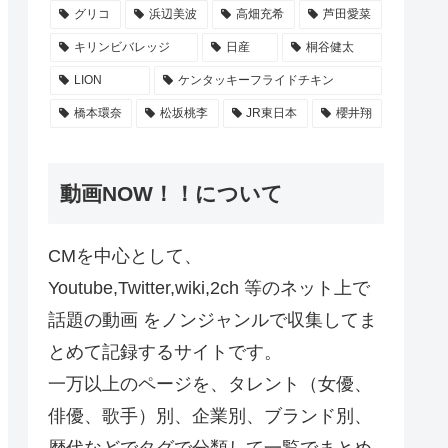
グリコ
浜辺美波
高畑充希
芦田愛菜
キリンビバレッジ
日産
桐谷健太
LION
ケンタッキーフライドチキン
橋本環奈
松坂桃李
JR東日本
櫻井翔
動画NOW！！について
CMを中心として、
Youtube,Twitter,wiki,2ch 等のネット上で
話題の動画 をノンジャンルで収集してま
とめて記録するサイトです。
一万以上のページを、タレント（女優、
俳優、歌手）別、企業別、ブランド別、
歴代などでタグで分類して一覧でまとめ