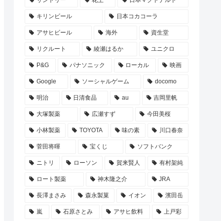
サントリー
花王
日本マクドナルド
キリンビール
日本コカコーラ
アサヒビール
海外
資生堂
リクルート
綾瀬はるか
ユニクロ
P&G
パナソニック
ローカル
映画
Google
ソーシャルゲーム
docomo
明治
日清食品
au
吉岡里帆
大塚製薬
広瀬すず
今田美桜
小林製薬
TOYOTA
味の素
川口春奈
菅田将暉
宝くじ
ソフトバンク
ニトリ
ローソン
賀来賢人
有村架純
ロート製薬
神木隆之介
JRA
長澤まさみ
森永製菓
イオン
濱田岳
嵐
石原さとみ
アサヒ飲料
上戸彩