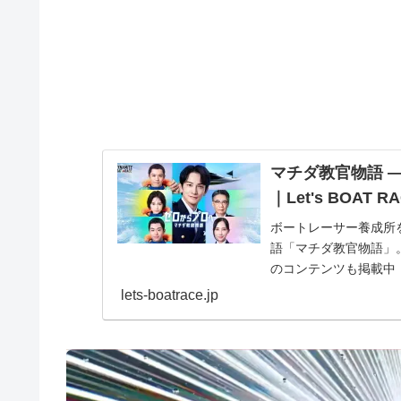
マチダ教官物語 ―
｜Let's BOAT R
ボートレーサー養成所
語「マチダ教官物語」
のコンテンツも掲載中
lets-boatrace.jp