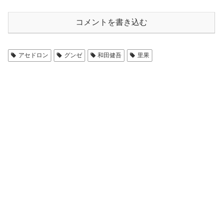
コメントを書き込む
アセドロン
グンゼ
和田健吾
里果