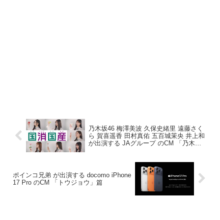
乃木坂46 梅澤美波 久保史緒里 遠藤さく
ら 賀喜遥香 田村真佑 五百城茉央 井上和
が出演する JAグループ のCM 「乃木坂
46と食の楽しさを未来へ繋げよう」篇
ポインコ兄弟 が出演する docomo iPhone
17 Pro のCM 「トウジョウ」篇