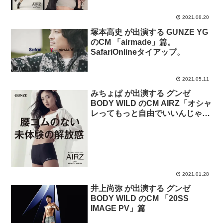
デル 3D-BOXER」篇
2021.08.20
塚本高史 が出演する GUNZE YG
のCM 「airmade」篇。
SafariOnlineタイアップ。
2021.05.11
みちょぱ が出演する グンゼ
BODY WILD のCM AIRZ「オシャ
レってもっと自由でいいんじゃな
い？」篇、3D-Boxer「はいてみ
なよクセになるから」篇。
2021.01.28
井上尚弥 が出演する グンゼ
BODY WILD のCM 「20SS
IMAGE PV」篇