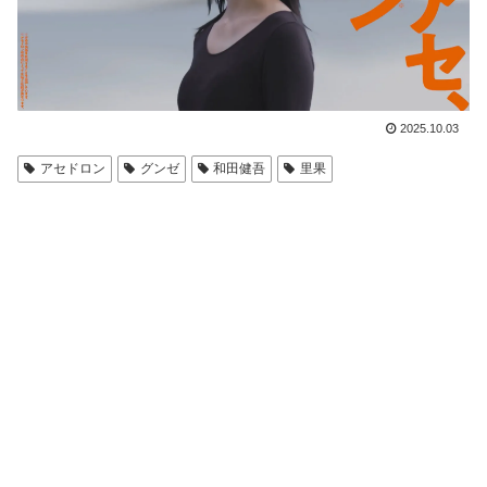
2025.10.03
アセドロン
グンゼ
和田健吾
里果