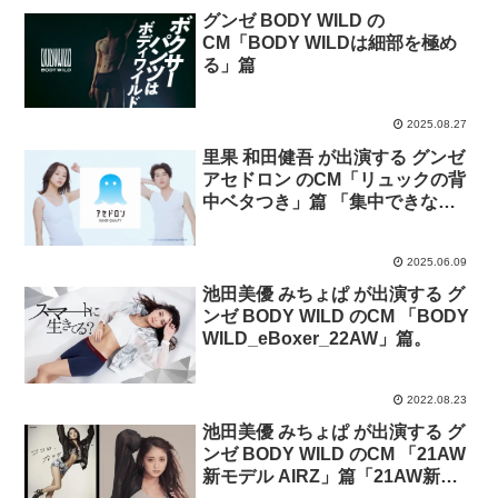
グンゼ BODY WILD の
CM「BODY WILDは細部を極め
る」篇
2025.08.27
里果 和田健吾 が出演する グンゼ
アセドロン のCM「リュックの背
中ベタつき」篇 「集中できない
ベタつき」篇
2025.06.09
池田美優 みちょぱ が出演する グ
ンゼ BODY WILD のCM 「BODY
WILD_eBoxer_22AW」篇。
2022.08.23
池田美優 みちょぱ が出演する グ
ンゼ BODY WILD のCM 「21AW
新モデル AIRZ」篇「21AW新モ