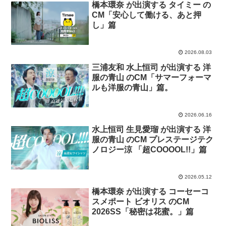
橋本環奈 が出演する タイミー の
CM「安心して働ける、あと押
し」篇
2026.08.03
三浦友和 水上恒司 が出演する 洋
服の青山 のCM「サマーフォーマ
ルも洋服の青山」篇。
2026.06.16
水上恒司 生見愛瑠 が出演する 洋
服の青山 のCM プレステージテク
ノロジー涼 「超COOOOL!!」篇
2026.05.12
橋本環奈 が出演する コーセーコ
スメポート ビオリス のCM
2026SS「秘密は花蜜。」篇