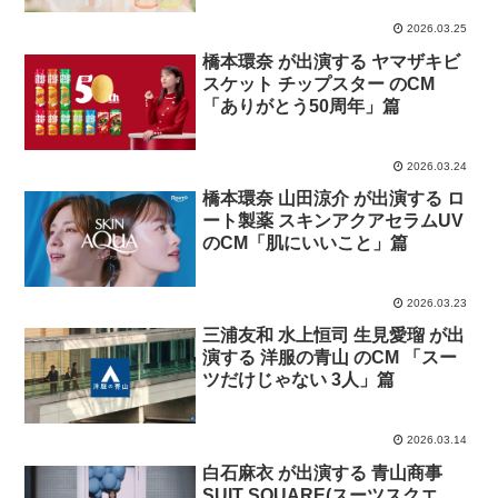
2026.03.25
橋本環奈 が出演する ヤマザキビ
スケット チップスター のCM
「ありがとう50周年」篇
2026.03.24
橋本環奈 山田涼介 が出演する ロ
ート製薬 スキンアクアセラムUV
のCM「肌にいいこと」篇
2026.03.23
三浦友和 水上恒司 生見愛瑠 が出
演する 洋服の青山 のCM 「スー
ツだけじゃない 3人」篇
2026.03.14
白石麻衣 が出演する 青山商事
SUIT SQUARE(スーツスクエ