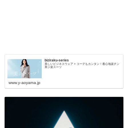
biziraku-series
美しいビジネスウェア × コーデもカンタン！着心地楽チン
美ジ楽スーツ
www.y-aoyama.jp