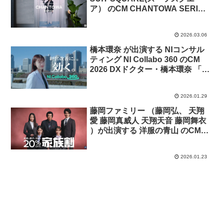
ア） のCM CHANTOWA SERIES
2026 SPRING「エレベーター」
篇
2026.03.06
橋本環奈 が出演する NIコンサル
ティング NI Collabo 360 のCM
2026 DXドクター・橋本環奈 「会
社のデジタル化」篇
2026.01.29
藤岡ファミリー （藤岡弘、 天翔
愛 藤岡真威人 天翔天音 藤岡舞衣
）が出演する 洋服の青山 のCM
入学・入社おまとめセット「あり
がとう！」篇
2026.01.23