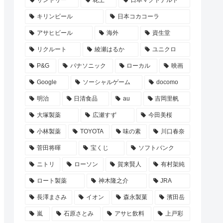
サントリー
花王
日本マクドナルド
キリンビール
日本コカコーラ
アサヒビール
海外
資生堂
リクルート
綾瀬はるか
ユニクロ
P&G
パナソニック
ローカル
映画
Google
ソーシャルゲーム
docomo
明治
日清食品
au
吉岡里帆
大塚製薬
広瀬すず
今田美桜
小林製薬
TOYOTA
味の素
川口春奈
菅田将暉
宝くじ
ソフトバンク
ニトリ
ローソン
賀来賢人
有村架純
ロート製薬
神木隆之介
JRA
長澤まさみ
イオン
森永製菓
濱田岳
嵐
石原さとみ
アサヒ飲料
上戸彩