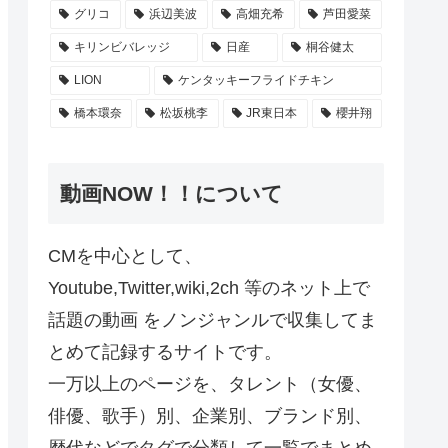
グリコ
浜辺美波
高畑充希
芦田愛菜
キリンビバレッジ
日産
桐谷健太
LION
ケンタッキーフライドチキン
橋本環奈
松坂桃李
JR東日本
櫻井翔
動画NOW！！について
CMを中心として、
Youtube,Twitter,wiki,2ch 等のネット上で
話題の動画 をノンジャンルで収集してま
とめて記録するサイトです。
一万以上のページを、タレント（女優、
俳優、歌手）別、企業別、ブランド別、
歴代などでタグで分類して一覧でまとめ