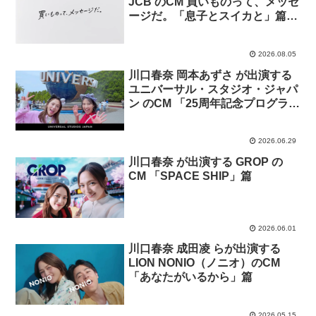
JCB のCM 買いものって、メッセ
ージだ。「息子とスイカと」篇
「友だちと花火と」篇
2026.08.05
川口春奈 岡本あずさ が出演する
ユニバーサル・スタジオ・ジャパ
ン のCM 「25周年記念プログラ
ム」篇「NO LIMIT! パレード ～
Discover U!!!バージョン～」篇
2026.06.29
川口春奈 が出演する GROP の
CM 「SPACE SHIP」篇
2026.06.01
川口春奈 成田凌 らが出演する
LION NONIO（ノニオ）のCM
「あなたがいるから」篇
2026.05.15