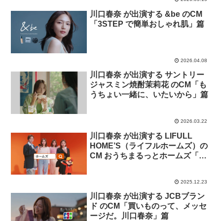
川口春奈 が出演する &be のCM
「3STEP で簡単おしゃれ肌」篇
2026.04.08
川口春奈 が出演する サントリー
ジャスミン焼酎茉莉花 のCM「も
うちょい一緒に、いたいから」篇
2026.03.22
川口春奈 が出演する LIFULL
HOME’S（ライフルホームズ）の
CM おうちまるっとホームズ「4
人の川口春奈」篇
2025.12.23
川口春奈 が出演する JCBブラン
ド のCM「買いものって、メッセ
ージだ。川口春奈」篇