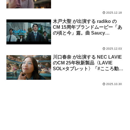
2025.12.18
木戸大聖 が出演する radiko の
CM 15周年ブランドムービー「あ
の頃と今」篇。曲 Saucy
Dog「まっさら」
2025.12.03
川口春奈 が出演する NEC LAVIE
のCM 25年秋新製品〈LAVIE
SOL×タブレット〉「#こころ動か
すものをその手に。」篇
2025.10.30