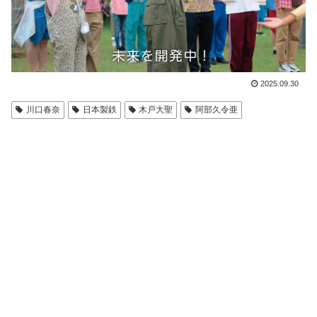
2025.09.30
川口春奈
日本製鉄
木戸大聖
阿部久令亜