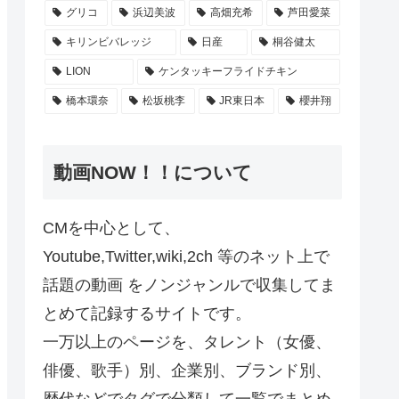
グリコ
浜辺美波
高畑充希
芦田愛菜
キリンビバレッジ
日産
桐谷健太
LION
ケンタッキーフライドチキン
橋本環奈
松坂桃李
JR東日本
櫻井翔
動画NOW！！について
CMを中心として、
Youtube,Twitter,wiki,2ch 等のネット上で
話題の動画 をノンジャンルで収集してま
とめて記録するサイトです。
一万以上のページを、タレント（女優、
俳優、歌手）別、企業別、ブランド別、
歴代などでタグで分類して一覧でまとめ