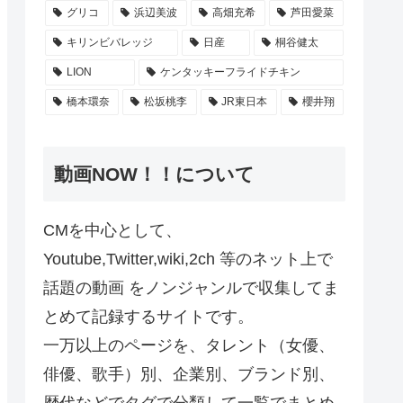
グリコ
浜辺美波
高畑充希
芦田愛菜
キリンビバレッジ
日産
桐谷健太
LION
ケンタッキーフライドチキン
橋本環奈
松坂桃李
JR東日本
櫻井翔
動画NOW！！について
CMを中心として、
Youtube,Twitter,wiki,2ch 等のネット上で
話題の動画 をノンジャンルで収集してま
とめて記録するサイトです。
一万以上のページを、タレント（女優、
俳優、歌手）別、企業別、ブランド別、
歴代などでタグで分類して一覧でまとめ