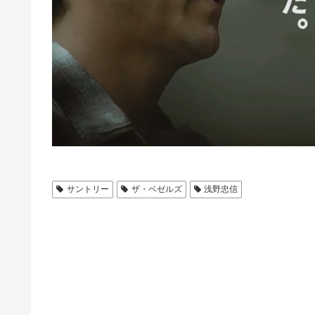
サントリー
ザ・ベゼルズ
浅野忠信