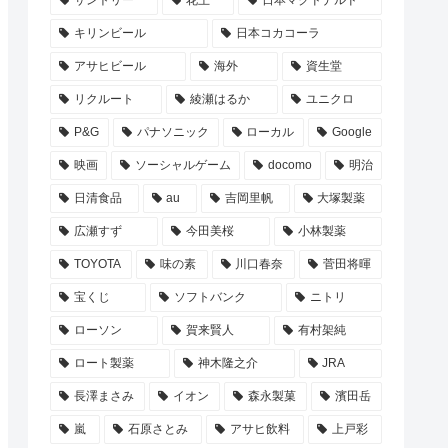
サントリー
花王
日本マクドナルド
キリンビール
日本コカコーラ
アサヒビール
海外
資生堂
リクルート
綾瀬はるか
ユニクロ
P&G
パナソニック
ローカル
Google
映画
ソーシャルゲーム
docomo
明治
日清食品
au
吉岡里帆
大塚製薬
広瀬すず
今田美桜
小林製薬
TOYOTA
味の素
川口春奈
菅田将暉
宝くじ
ソフトバンク
ニトリ
ローソン
賀来賢人
有村架純
ロート製薬
神木隆之介
JRA
長澤まさみ
イオン
森永製菓
濱田岳
嵐
石原さとみ
アサヒ飲料
上戸彩