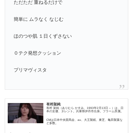
ただただ 重ねるだけで
簡単に ムラなく なじむ
ほのつや肌 １日くずさない
０テク発想クッション
プリマヴィスタ
有村架純
有村 架純（ありむら かすみ、1993年2月13日 – ）は、日
本の女優、タレント。兵庫県伊丹市出身。フラーム所属。
CMは日本中央競馬会、au、大王製紙、東芝、亀田製菓な
ど多数。