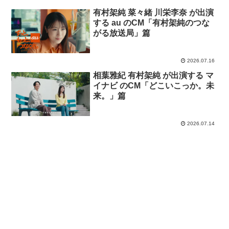
有村架純 菜々緒 川栄李奈 が出演
する au のCM「有村架純のつな
がる放送局」篇
2026.07.16
相葉雅紀 有村架純 が出演する マ
イナビ のCM「どこいこっか。未
来。」篇
2026.07.14