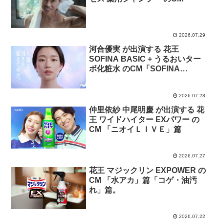
2026.07.29
河合優実 が出演する 花王
SOFINA BASIC + うるおいター
ボ化粧水 のCM「SOFINA
BASIC+誕生」篇
2026.07.28
仲里依紗 中尾明慶 が出演する 花
王 ワイドハイター EXパワー の
CM 「ニオイＬＩＶＥ」篇
2026.07.27
花王 マジックリン EXPOWER の
CM 「水アカ」篇「コゲ・油汚
れ」篇。
2026.07.22