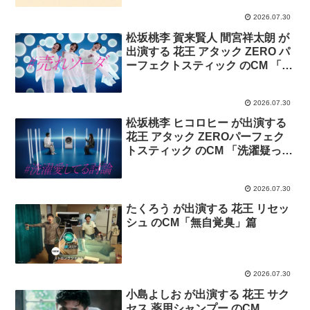
2026.07.30
松坂桃李 賀来賢人 間宮祥太朗 が
出演する 花王 アタック ZERO パ
ーフェクトスティック のCM 「落
ちソーダ」篇
2026.07.30
松坂桃李 ヒコロヒー が出演する
花王 アタック ZEROパーフェク
トスティック のCM 「洗濯疑って
る会」篇。
2026.07.30
たくろう が出演する 花王 リセッ
シュ のCM「無自覚臭」篇
2026.07.30
小島よしお が出演する 花王 サク
セス 薬用シャンプー のCM