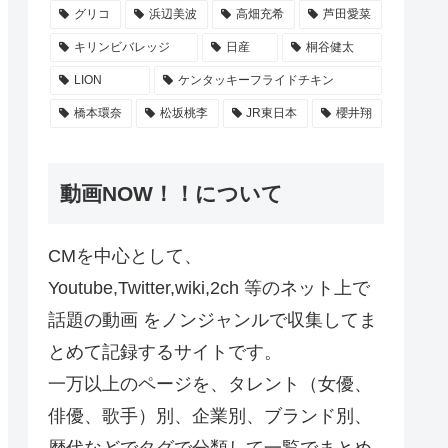
グリコ
浜辺美波
高畑充希
芦田愛菜
キリンビバレッジ
日産
桐谷健太
LION
ケンタッキーフライドチキン
橋本環奈
松坂桃李
JR東日本
櫻井翔
動画NOW！！について
CMを中心として、
Youtube,Twitter,wiki,2ch 等のネット上で
話題の動画 をノンジャンルで収集してま
とめて記録するサイトです。
一万以上のページを、タレント（女優、
俳優、歌手）別、企業別、ブランド別、
歴代などでタグで分類して一覧でまとめ