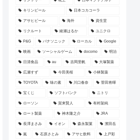
サントリー
花王
日本マクドナルド
キリンビール
日本コカコーラ
アサヒビール
海外
資生堂
リクルート
綾瀬はるか
ユニクロ
P&G
パナソニック
ローカル
Google
映画
ソーシャルゲーム
docomo
明治
日清食品
au
吉岡里帆
大塚製薬
広瀬すず
今田美桜
小林製薬
TOYOTA
味の素
川口春奈
菅田将暉
宝くじ
ソフトバンク
ニトリ
ローソン
賀来賢人
有村架純
ロート製薬
神木隆之介
JRA
長澤まさみ
イオン
森永製菓
濱田岳
嵐
石原さとみ
アサヒ飲料
上戸彩