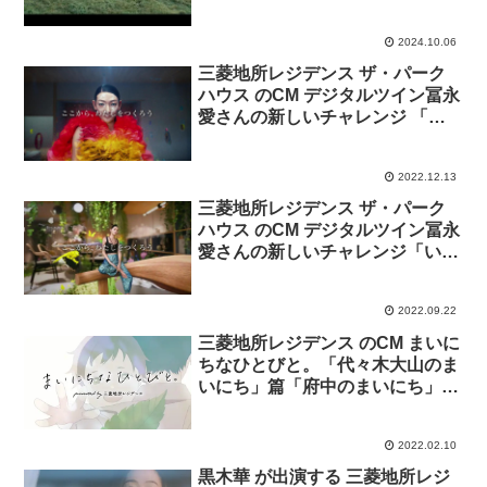
2024.10.06
三菱地所レジデンス ザ・パーク
ハウス のCM デジタルツイン冨永
愛さんの新しいチャレンジ 「新
しいよろこびを発信していく住ま
い」篇。
2022.12.13
三菱地所レジデンス ザ・パーク
ハウス のCM デジタルツイン冨永
愛さんの新しいチャレンジ「いの
ちをつなぐ住まいづくり」篇。
2022.09.22
三菱地所レジデンス のCM まいに
ちなひとびと。「代々木大山のま
いにち」篇「府中のまいにち」篇
「横浜川和町のまいにち」篇「堀
川六角のまいにち」篇。
2022.02.10
黒木華 が出演する 三菱地所レジ