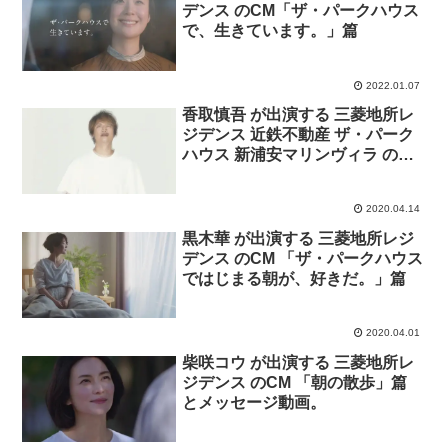
デンス のCM「ザ・パークハウス
で、生きています。」篇
2022.01.07
香取慎吾 が出演する 三菱地所レ
ジデンス 近鉄不動産 ザ・パーク
ハウス 新浦安マリンヴィラ のCM
「レモンを搾ったような幸せ」
篇。歌 SASUKE。
2020.04.14
黒木華 が出演する 三菱地所レジ
デンス のCM 「ザ・パークハウス
ではじまる朝が、好きだ。」篇
2020.04.01
柴咲コウ が出演する 三菱地所レ
ジデンス のCM 「朝の散歩」篇
とメッセージ動画。