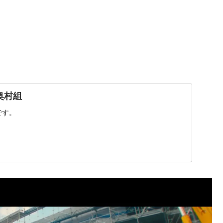
｜奥村組
Yです。