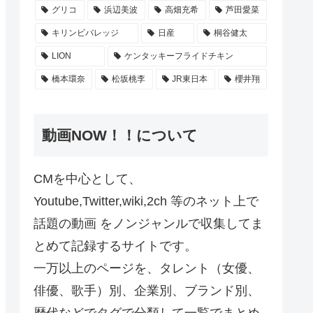
グリコ
浜辺美波
高畑充希
芦田愛菜
キリンビバレッジ
日産
桐谷健太
LION
ケンタッキーフライドチキン
橋本環奈
松坂桃李
JR東日本
櫻井翔
動画NOW！！について
CMを中心として、
Youtube,Twitter,wiki,2ch 等のネット上で
話題の動画 をノンジャンルで収集してま
とめて記録するサイトです。
一万以上のページを、タレント（女優、
俳優、歌手）別、企業別、ブランド別、
歴代などでタグで分類して一覧でまとめ