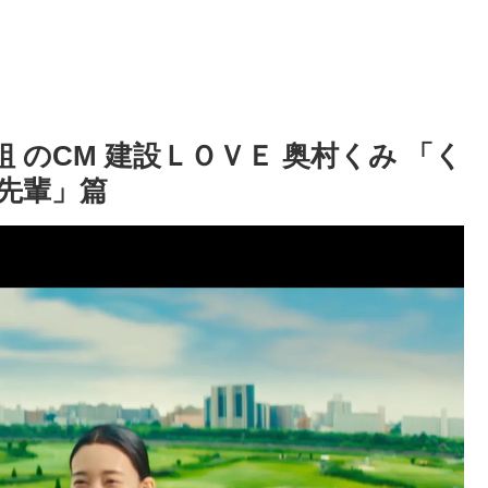
組 のCM 建設ＬＯＶＥ 奥村くみ 「く
先輩」篇