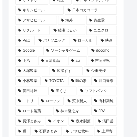
サントリー
花王
日本マクドナルド
キリンビール
日本コカコーラ
アサヒビール
海外
資生堂
リクルート
綾瀬はるか
ユニクロ
P&G
パナソニック
ローカル
映画
Google
ソーシャルゲーム
docomo
明治
日清食品
au
吉岡里帆
大塚製薬
広瀬すず
今田美桜
小林製薬
TOYOTA
味の素
川口春奈
菅田将暉
宝くじ
ソフトバンク
ニトリ
ローソン
賀来賢人
有村架純
ロート製薬
神木隆之介
JRA
長澤まさみ
イオン
森永製菓
濱田岳
嵐
石原さとみ
アサヒ飲料
上戸彩