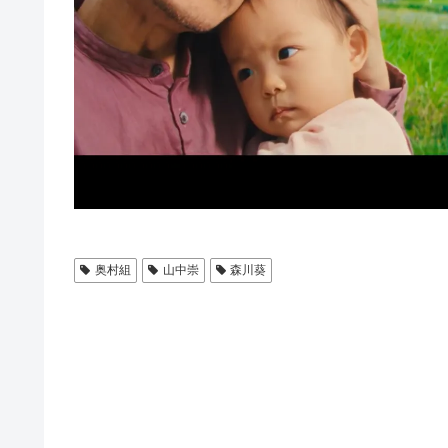
奥村組
山中崇
森川葵