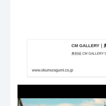
CM GALLERY
奥村組 CM GALLER
www.okumuragumi.co.jp