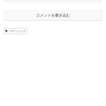
コメントを書き込む
パナソニック