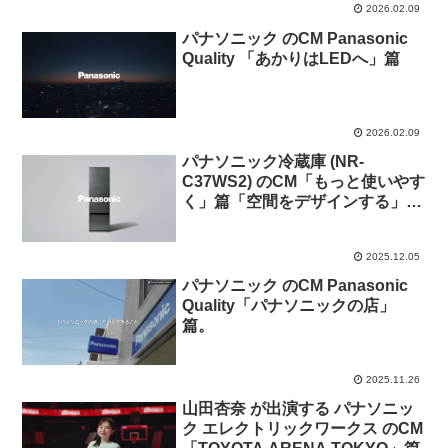
2026.02.09
パナソニック のCM Panasonic
Quality 「あかりはLEDへ」篇
2026.02.09
パナソニック冷蔵庫 (NR-
C37WS2) のCM「もっと使いやす
く」篇「空間をデザインする」篇
「おいしさがつづく」篇
2025.12.05
パナソニック のCM Panasonic
Quality「パナソニックの店」
篇。
2025.11.26
山田杏奈 が出演する パナソニッ
ク エレクトリックワークス のCM