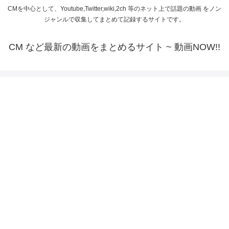
CMを中心として、Youtube,Twitter,wiki,2ch 等のネット上で話題の動画 をノン
ジャンルで収集してまとめて記録するサイトです。
CM など最新の動画をまとめるサイト ~ 動画NOW!!