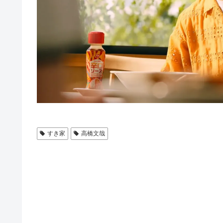
すき家
高橋文哉