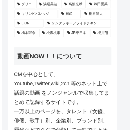
グリコ
浜辺美波
高畑充希
芦田愛菜
キリンビバレッジ
日産
桐谷健太
LION
ケンタッキーフライドチキン
橋本環奈
松坂桃李
JR東日本
櫻井翔
動画NOW！！について
CMを中心として、
Youtube,Twitter,wiki,2ch 等のネット上で
話題の動画 をノンジャンルで収集してま
とめて記録するサイトです。
一万以上のページを、タレント（女優、
俳優、歌手）別、企業別、ブランド別、
歴代などでタグで分類して一覧でまとめ