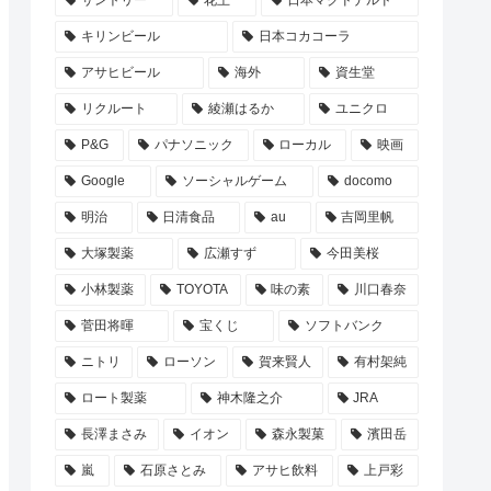
サントリー
花王
日本マクドナルド
キリンビール
日本コカコーラ
アサヒビール
海外
資生堂
リクルート
綾瀬はるか
ユニクロ
P&G
パナソニック
ローカル
映画
Google
ソーシャルゲーム
docomo
明治
日清食品
au
吉岡里帆
大塚製薬
広瀬すず
今田美桜
小林製薬
TOYOTA
味の素
川口春奈
菅田将暉
宝くじ
ソフトバンク
ニトリ
ローソン
賀来賢人
有村架純
ロート製薬
神木隆之介
JRA
長澤まさみ
イオン
森永製菓
濱田岳
嵐
石原さとみ
アサヒ飲料
上戸彩