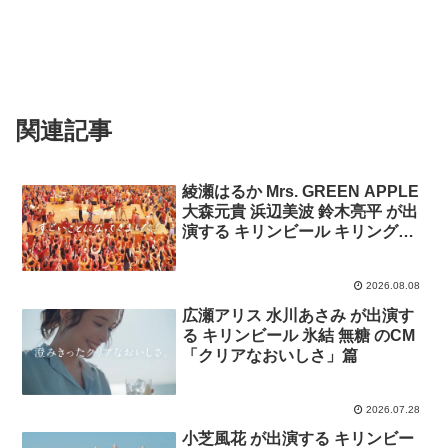
関連記事
綾瀬はるか Mrs. GREEN APPLE
大森元貴 浜辺美波 鈴木亮平 が出
演する キリンビール キリングッ
ドエール のCM 「すごいことにな
ってきました 」篇
2026.08.08
広瀬アリス 水川あさみ が出演す
る キリンビール 氷結 無糖 のCM
「クリアなおいしさ」篇
2026.07.28
小芝風花 が出演する キリンビー