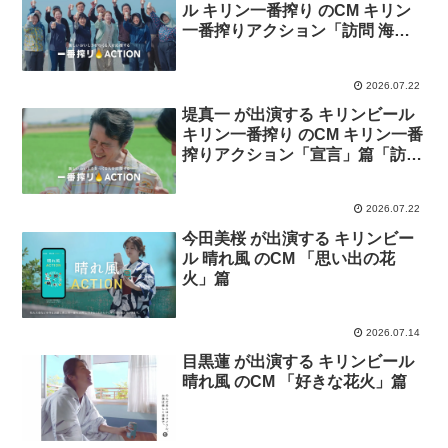
ル キリン一番搾り のCM キリン
一番搾りアクション「訪問 海を
救う養殖ウニ」篇
2026.07.22
堤真一 が出演する キリンビール
キリン一番搾り のCM キリン一番
搾りアクション「宣言」篇「訪問
暑さに負けないお米」篇
2026.07.22
今田美桜 が出演する キリンビー
ル 晴れ風 のCM 「思い出の花
火」篇
2026.07.14
目黒蓮 が出演する キリンビール
晴れ風 のCM 「好きな花火」篇