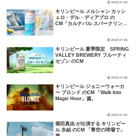
2026.07.09
キリンビール メルシャン カッシ
ェロ・デル・ディアブロ の
CM「カルナバル スパークリング
缶」篇
2026.07.08
キリンビール 夏季限定 SPRING
VALLEY BREWERY フルーティ
セゾン のCM
2026.07.08
キリンビール ジョニーウォーカ
ー ブロンド のCM 「Walk Into
Magic Hour」篇。
2026.07.02
堀田真由 が出演する キリンビー
ル 氷結 のCM 「青空の球場で」
篇