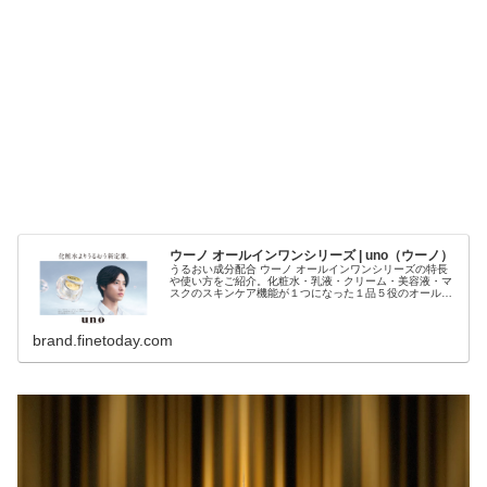
ウーノ オールインワンシリーズ | uno（ウーノ）
うるおい成分配合 ウーノ オールインワンシリーズの特長
や使い方をご紹介。化粧水・乳液・クリーム・美容液・マ
スクのスキンケア機能が１つになった１品５役のオールイ
ンワン。洗顔・ひげ剃り後これ１つでOK。べたつきにくい
使用感。ニキビ・肌あれ・エイジングケア・テカリ・UVケ
アなど肌悩みに合わせて選べる。メンズスキンケア初心者
brand.finetoday.com
にもおすすめ。