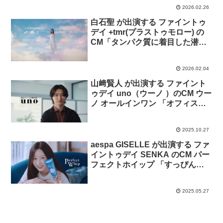
2026.02.26
白石聖 が出演する ファイントゥ
デイ +tmr(プラストゥモロー) の
CM「タンパク質に着目した潜在
美髪ケア」篇
2026.02.04
山﨑賢人 が出演する ファイント
ゥデイ uno（ウーノ ）のCM ウー
ノ オールインワン 「オフィスの
壁をみて」篇
2025.10.27
aespa GISELLE が出演する ファ
イントゥデイ SENKA のCM パー
フェクトホイップ 「すっぴんつ
るん！」篇
2025.05.27