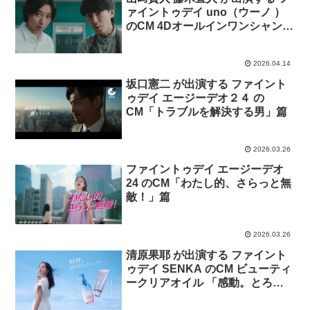
ァイントゥデイ uno（ウーノ ）
のCM 4Dオールインワンシャンプ
ー「salon de uno 自信と余裕」
篇
2026.04.14
坂口憲二 が出演する ファイント
ゥデイ エージーデオ２４ の
CM「トラブルを解決する男」篇
2026.03.26
ファイントゥデイ エージーデオ
24 のCM「わたし的、さらっと無
敵！」篇
2026.03.26
清原果耶 が出演する ファイント
ゥデイ SENKA のCM ビューティ
ークリアオイル 「感動。とろみ
クレンジング」篇