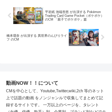
平岩紙 池端杏慈 が出演する Pokémon
Trading Card Game Pocket（ポケポケ）
のCM 「親子でポケポケ」篇
橋本環奈 が出演する 異世界のんびりライ
フ のCM
動画NOW！！について
CMを中心として、Youtube,Twitter,wiki,2ch 等のネット
上で話題の動画 をノンジャンルで収集してまとめて記
録するサイトです。 一万以上のページを、タレント
（女優、俳優、歌手）別、企業別、ブランド別などでタ