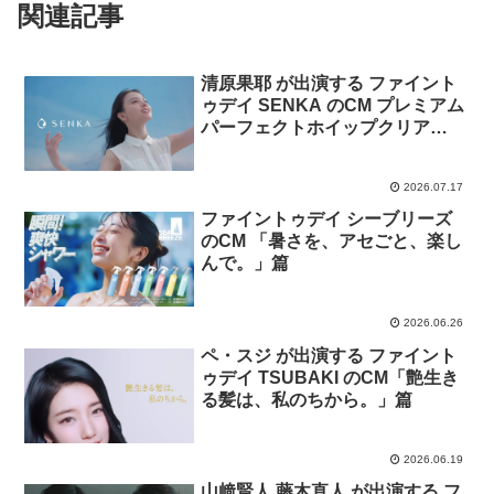
関連記事
清原果耶 が出演する ファイント
ゥデイ SENKA のCM プレミアム
パーフェクトホイップクリア
「毛穴ケアのその先へ。」篇
2026.07.17
ファイントゥデイ シーブリーズ
のCM 「暑さを、アセごと、楽し
んで。」篇
2026.06.26
ペ・スジ が出演する ファイント
ゥデイ TSUBAKI のCM「艶生き
る髪は、私のちから。」篇
2026.06.19
山﨑賢人 藤木直人 が出演する フ