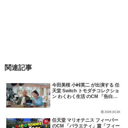
関連記事
今田美桜 小峠英二 が出演する 任
天堂 Switch トモダチコレクショ
ン わくわく生活 のCM 「告白」
篇「同居」篇「ダンス」篇「Mii
作り」篇
2026.03.26
任天堂 マリオテニス フィーバー
のCM 「バラエティ」篇「フィー