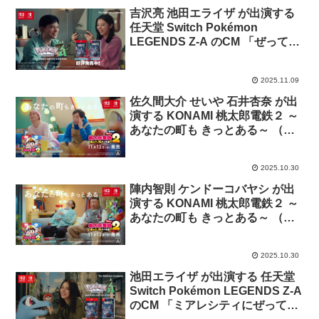
吉沢亮 池田エライザ が出演する
任天堂 Switch Pokémon
LEGENDS Z-A のCM 「ぜってー
集まろ！」篇
2025.11.09
佐久間大介 せいや 石井杏奈 が出
演する KONAMI 桃太郎電鉄２ ～
あなたの町も きっとある～ （桃
鉄２）のCM「東日本からいきま
す？」篇「西いっていいすか？」
2025.10.30
篇「サミット会議すな！」篇
陣内智則 ケンドーコバヤシ が出
演する KONAMI 桃太郎電鉄２ ～
あなたの町も きっとある～ （桃
鉄２）のCM「あのカード使いま
す！」篇 ほか
2025.10.30
池田エライザ が出演する 任天堂
Switch Pokémon LEGENDS Z-A
のCM 「ミアレシティにぜってー