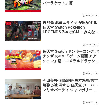
バーラケット」篇
2026.01.29
吉沢亮 池田エライザ が出演する
任天堂 Switch Pokémon
LEGENDS Z-A のCM 「みんなと
ポケモンと、団結」篇
2025.12.07
任天堂 Switch ドンキーコング バ
ナンザ のCM 「ゲーム画面 アク
ション」篇「エメラルドラッシ
ュ」篇
2025.11.26
今田美桜 岡崎紗絵 矢本悠馬 宮世
琉弥 が出演する 任天堂 スーパー
マリオパーティ ジャンボリー の
CM 「アップグレードパス」篇
2025.11.25