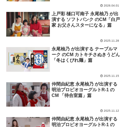
2026.04.01
上戸彩 樋口可南子 永尾柚乃 が出
演する ソフトバンク のCM「白戸
家 お父さんスターになる」篇
2025.11.28
永尾柚乃 が出演する テーブルマ
ーク のCM カトキチさぬきうどん
「冬はくびれ麺」篇
2025.11.15
仲間由紀恵 永尾柚乃 が出演する
明治プロビオヨーグルトR-1 の
CM 「待合室篇」篇
2025.11.12
仲間由紀恵 永尾柚乃 が出演する
明治プロビオヨーグルトR-1 の