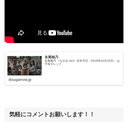
永尾柚乃
永尾柚乃 （ながお ゆの. 生年月日：2016年10月15日） は
子役タレント
douganow.jp
気軽にコメントお願いします！！