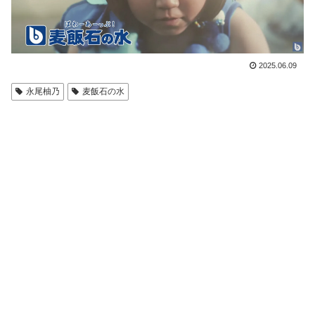
2025.06.09
永尾柚乃
麦飯石の水