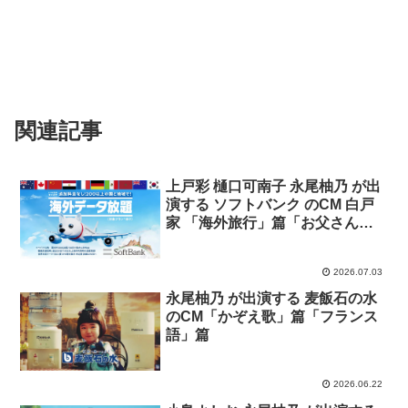
関連記事
上戸彩 樋口可南子 永尾柚乃 が出
演する ソフトバンク のCM 白戸
家 「海外旅行」篇「お父さん衛
星になる」篇
2026.07.03
永尾柚乃 が出演する 麦飯石の水
のCM「かぞえ歌」篇「フランス
語」篇
2026.06.22