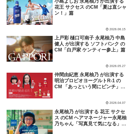
小島よしお 永尾柚乃 が出演する
花王 サクセス のCM「夏は直シャ
ン！」篇
2026.06.15
上戸彩 樋口可南子 永尾柚乃 中島
健人 が出演する ソフトバンク の
CM「白戸家 ケンティー参上」篇
2026.05.27
仲間由紀恵 永尾柚乃 が出演する
明治プロビオヨーグルトR-1 の
CM 「あっという間にピンチ」篇
「余裕じゃない」篇「井戸端会
議」篇
2026.04.07
永尾柚乃 が出演する 花王 サクセ
ス のCM ヘアマネージャー永尾柚
乃ちゃん「写真見て気になる」篇
「夕方髪ヘタる」篇