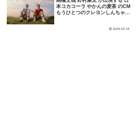
高橋文哉 野村康太 が出演する 日
本コカコーラ やかんの麦茶 のCM
もうひとつのクレヨンしんちゃん
シーズン2 「やかんの家族だゾ！
追いかけっこでゴクゴク」篇
2026.05.18