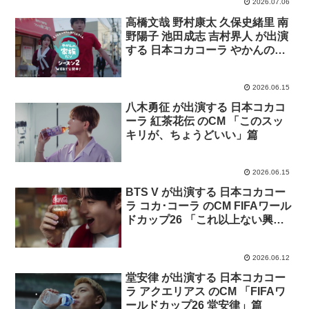
2026.07.06
高橋文哉 野村康太 久保史緒里 南
野陽子 池田成志 吉村界人 が出演
する 日本コカコーラ やかんの麦
茶 のCM もうひとつのクレヨンし
んちゃん シーズン2 「夏もやかん
2026.06.15
の家族だゾ！」篇
八木勇征 が出演する 日本コカコ
ーラ 紅茶花伝 のCM 「このスッ
キリが、ちょうどいい」篇
2026.06.15
BTS V が出演する 日本コカコー
ラ コカ･コーラ のCM FIFAワール
ドカップ26 「これ以上ない興
奮」篇。ナレーション ハリー杉
山。
2026.06.12
堂安律 が出演する 日本コカコー
ラ アクエリアス のCM 「FIFAワ
ールドカップ26 堂安律」篇