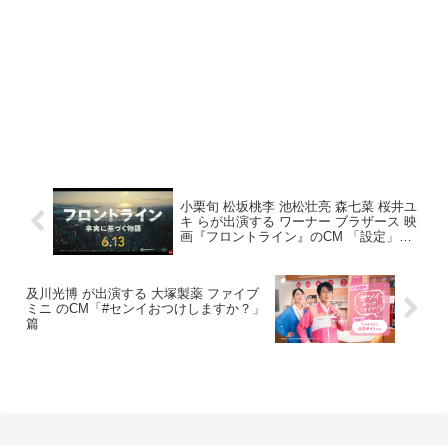
小栗旬 松坂桃李 池松壮亮 森七菜 桜井ユ
キ らが出演する ワーナー ブラザース 映
画『フロントライン』のCM 「設定」篇
「キャスト」篇
及川光博 が出演する 大塚製薬 ファイブ
ミニ のCM「#センイおつけしますか？」
篇