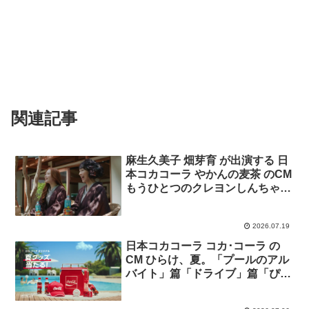
関連記事
麻生久美子 畑芽育 が出演する 日
本コカコーラ やかんの麦茶 のCM
もうひとつのクレヨンしんちゃん
シーズン2 「やかんの家族だゾ！
卓球バトルでゴクゴク」篇
2026.07.19
日本コカコーラ コカ･コーラ の
CM ひらけ、夏。「プールのアル
バイト」篇「ドライブ」篇「ぴっ
たりボトル」篇