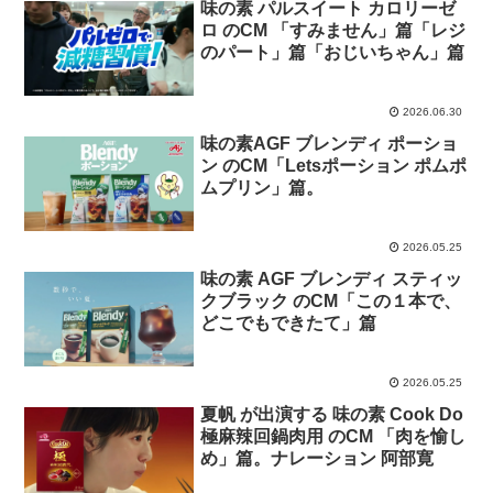
味の素 パルスイート カロリーゼ
ロ のCM 「すみません」篇「レジ
のパート」篇「おじいちゃん」篇
2026.06.30
味の素AGF ブレンディ ポーショ
ン のCM「Letsポーション ポムポ
ムプリン」篇。
2026.05.25
味の素 AGF ブレンディ スティッ
クブラック のCM「この１本で、
どこでもできたて」篇
2026.05.25
夏帆 が出演する 味の素 Cook Do
極麻辣回鍋肉用 のCM 「肉を愉し
め」篇。ナレーション 阿部寛