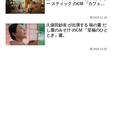
ー スティック のCM 「カフェラ
トリーでほんのり幸せチャージ
今日好き」篇
2025.11.18
久保田紗友 が出演する 味の素 だ
し屋のみそ汁 のCM 「至福のひと
とき」篇。
2025.11.06