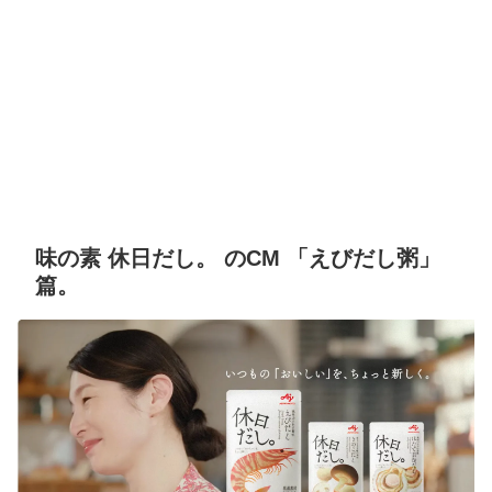
味の素 休日だし。 のCM 「えびだし粥」
篇。