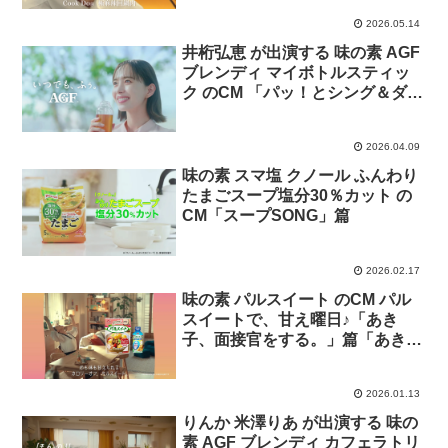
2026.05.14
井桁弘恵 が出演する 味の素 AGF
ブレンディ マイボトルスティッ
ク のCM 「パッ！とシング＆ダン
ス」篇
2026.04.09
味の素 スマ塩 クノール ふんわり
たまごスープ塩分30％カット の
CM「スープSONG」篇
2026.02.17
味の素 パルスイート のCM パル
スイートで、甘え曜日♪「あき
子、面接官をする。」篇「あき
子、へそくりをする。」篇「あき
子、在宅勤務をする。」篇「あき
2026.01.13
子、再会をする。」篇
りんか 米澤りあ が出演する 味の
素 AGF ブレンディ カフェラトリ