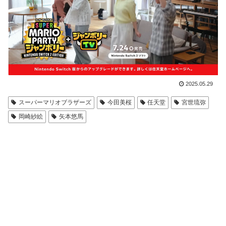
2025.05.29
スーパーマリオブラザーズ
今田美桜
任天堂
宮世琉弥
岡崎紗絵
矢本悠馬