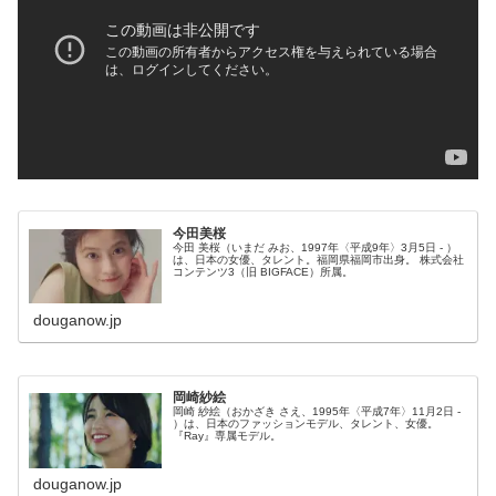
今田美桜
今田 美桜（いまだ みお、1997年〈平成9年〉3月5日 - ）
は、日本の女優、タレント。福岡県福岡市出身。 株式会社
コンテンツ3（旧 BIGFACE）所属。
douganow.jp
岡崎紗絵
岡崎 紗絵（おかざき さえ、1995年〈平成7年〉11月2日 -
）は、日本のファッションモデル、タレント、女優。
『Ray』専属モデル。
douganow.jp