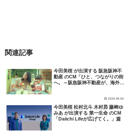
関連記事
今田美桜 が出演する 阪急阪神不
動産 のCM「ひと、つながりの街
へ。～阪急阪神不動産が、海外
に？～」篇。
2026.08.04
今田美桜 松村北斗 木村昴 藤﨑ゆ
みあ が出演する 第一生命 のCM
「Daiichi Lifeが広げてく。」篇