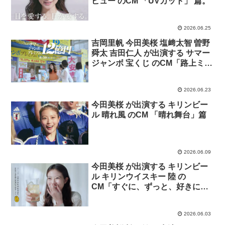
ビュー のCM 「UVカット」 篇。
2026.06.25
吉岡里帆 今田美桜 塩﨑太智 曽野
舜太 吉田仁人 が出演する サマー
ジャンボ 宝くじ のCM「路上ミュ
ージシャン 事前」篇
2026.06.23
今田美桜 が出演する キリンビー
ル 晴れ風 のCM 「晴れ舞台」篇
2026.06.09
今田美桜 が出演する キリンビー
ル キリンウイスキー 陸 の
CM「すぐに、ずっと、好きにな
る。」篇
2026.06.03