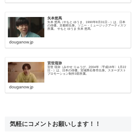
矢本悠馬
矢本 悠馬（やもと ゆうま、1990年8月31日 - ）は、日本
の俳優。京都府出身。ソニー・ミュージックアーティスツ
所属。 やもと ゆうま 矢本 悠馬.
douganow.jp
宮世琉弥
宮世 琉弥（みやせ りゅうび、2004年〈平成16年〉1月22
日 - ）は、日本の俳優。宮城県石巻市出身。スターダスト
プロモーション制作3部所属。
douganow.jp
気軽にコメントお願いします！！