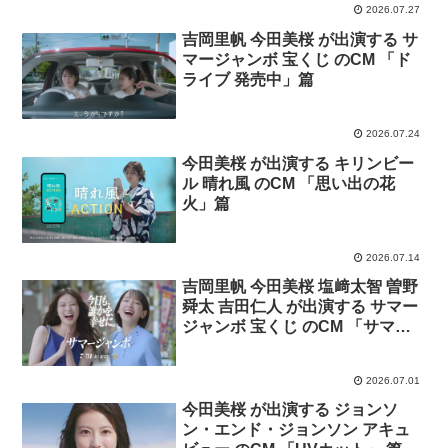
2026.07.27
吉岡里帆 今田美桜 が出演する サ
マージャンボ 宝くじ のCM 「ド
ライブ 発売中」篇
2026.07.24
今田美桜 が出演する キリンビー
ル 晴れ風 のCM 「思い出の花
火」篇
2026.07.14
吉岡里帆 今田美桜 塩﨑太智 曽野
舜太 吉田仁人 が出演する サマー
ジャンボ 宝くじ のCM 「サマー
ジャンボの歌 発売中」篇「グル
ープ買い」篇
2026.07.01
今田美桜 が出演する ジョンソ
ン・エンド・ジョンソン アキュ