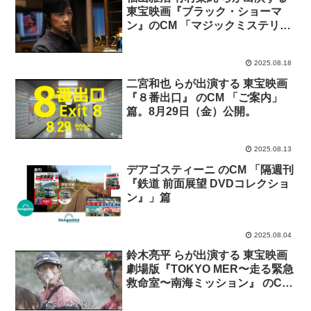
東宝映画『ブラック・ショーマ
ン』のCM 「マジックミステリ
ー」篇「バディ」篇「ドラマ」篇
2025.08.18
二宮和也 らが出演する 東宝映画
『８番出口』 のCM 「ご案内」
篇。8月29日（金）公開。
2025.08.13
デアゴスティーニ のCM 「隔週刊
『鉄道 前面展望 DVDコレクショ
ン』」篇
2025.08.04
鈴木亮平 らが出演する 東宝映画
劇場版『TOKYO MER〜走る緊急
救命室〜南海ミッション』 のCM
「全ての命を救え」篇「 全ての
命を守りたい」篇。8月1日(金)公