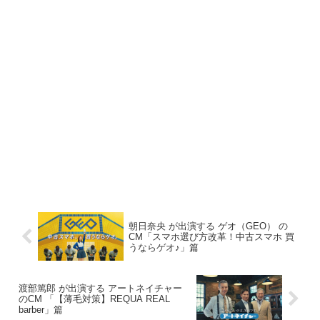
朝日奈央 が出演する ゲオ（GEO） の
CM「スマホ選び方改革！中古スマホ 買
うならゲオ♪」篇
渡部篤郎 が出演する アートネイチャー
のCM 「【薄毛対策】REQUA REAL
barber」篇