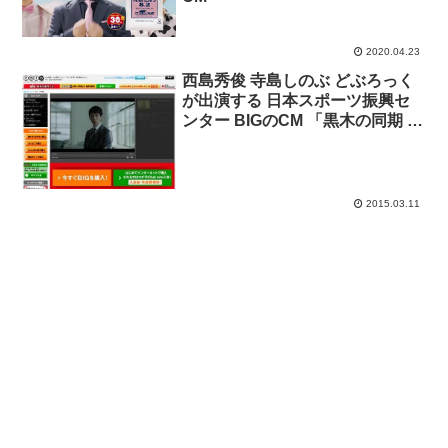
2020.04.23
西島秀俊 寺島しのぶ どぶろっく
が出演する 日本スポーツ振興セ
ンター BIGのCM 「黒木の同期 西
島の証言」「黒木の幼馴なじみ
寺島の証言」「黒木の後輩 森、
江口の証言」篇
2015.03.11