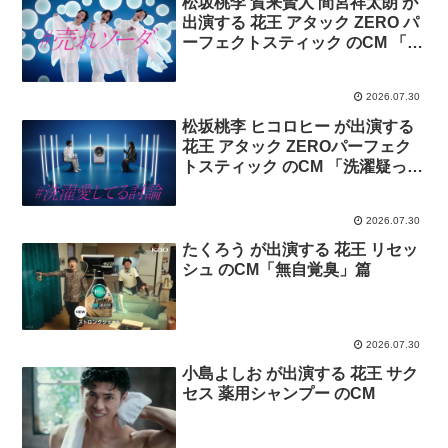
松坂桃李 賀来賢人 間宮祥太朗 が
出演する 花王 アタック ZERO パ
ーフェクトスティック のCM 「落
ちソーダ」篇
2026.07.30
松坂桃李 ヒコロヒー が出演する
花王 アタック ZEROパーフェク
トスティック のCM 「洗濯疑って
る会」篇。
2026.07.30
たくろう が出演する 花王 リセッ
シュ のCM「無自覚臭」篇
2026.07.30
小島よしお が出演する 花王 サク
セス 薬用シャンプー のCM