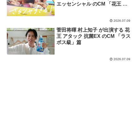
エッセンシャル のCM 「花王 エ
ッセンシャル さらツヤすぎる！
夏 （上海ハニー）​」篇
2026.07.09
菅田将暉 村上知子 が出演する 花
王 アタック 抗菌EX のCM 「ラス
ボス級」篇
2026.07.09