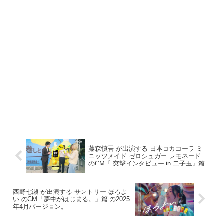
藤森慎吾 が出演する 日本コカコーラ ミ
ニッツメイド ゼロシュガー レモネード
のCM「 突撃インタビュー in 二子玉」篇
西野七瀬 が出演する サントリー ほろよ
い のCM「夢中がはじまる。」篇 の2025
年4月バージョン。