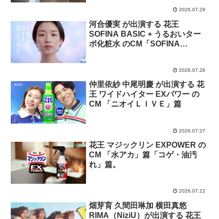
2026.07.29
河合優実 が出演する 花王
SOFINA BASIC + うるおいター
ボ化粧水 のCM「SOFINA
BASIC+誕生」篇
2026.07.28
仲里依紗 中尾明慶 が出演する 花
王 ワイドハイター EXパワー の
CM 「ニオイＬＩＶＥ」篇
2026.07.27
花王 マジックリン EXPOWER の
CM 「水アカ」篇「コゲ・油汚
れ」篇。
2026.07.22
畑芽育 久間田琳加 横田真悠
RIMA（NiziU）が出演する 花王