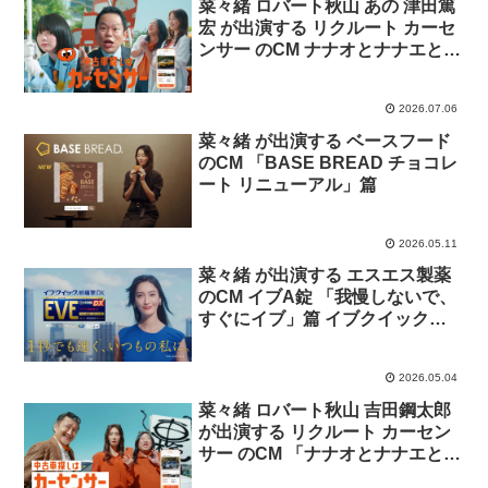
菜々緒 ロバート秋山 あの 津田篤
宏 が出演する リクルート カーセ
ンサー のCM ナナオとナナエとあ
のちゃんと津田さん「パレード」
篇
2026.07.06
菜々緒 が出演する ベースフード
のCM 「BASE BREAD チョコレ
ート リニューアル」篇
2026.05.11
菜々緒 が出演する エスエス製薬
のCM イブA錠 「我慢しないで、
すぐにイブ」篇 イブクイック頭
痛薬DX「１秒でも速く」篇
2026.05.04
菜々緒 ロバート秋山 吉田鋼太郎
が出演する リクルート カーセン
サー のCM 「ナナオとナナエとパ
パ 迫る車検ちゃん」篇