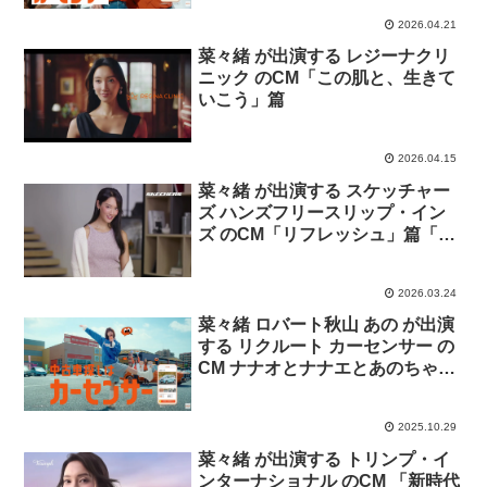
2026.04.21
菜々緒 が出演する レジーナクリ
ニック のCM「この肌と、生きて
いこう」篇
2026.04.15
菜々緒 が出演する スケッチャー
ズ ハンズフリースリップ・イン
ズ のCM「リフレッシュ」篇「ス
タイル」篇
2026.03.24
菜々緒 ロバート秋山 あの が出演
する リクルート カーセンサー の
CM ナナオとナナエとあのちゃ
ん 「はじめての中古車探し」篇
「ボクもほしい」篇
2025.10.29
菜々緒 が出演する トリンプ・イ
ンターナショナル のCM 「新時代