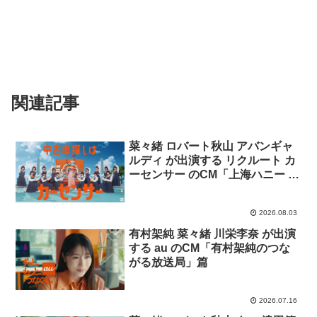
関連記事
菜々緒 ロバート秋山 アバンギャ
ルディ が出演する リクルート カ
ーセンサー のCM「上海ハニー ナ
ナオ」篇「上海ハニー ナナオ＆
ナナエ」篇
2026.08.03
有村架純 菜々緒 川栄李奈 が出演
する au のCM「有村架純のつな
がる放送局」篇
2026.07.16