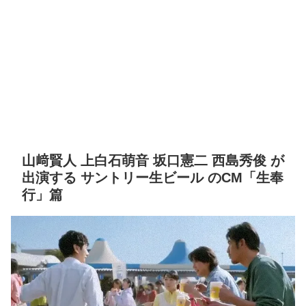
山﨑賢人 上白石萌音 坂口憲二 西島秀俊 が
出演する サントリー生ビール のCM「生奉
行」篇