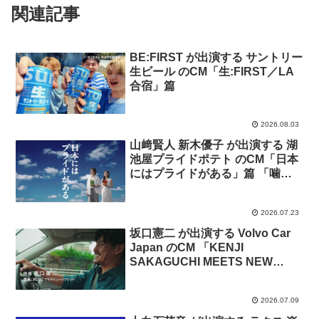
関連記事
BE:FIRST が出演する サントリー
生ビール のCM「生:FIRST／LA
合宿」篇
2026.08.03
山﨑賢人 新木優子 が出演する 湖
池屋プライドポテト のCM「日本
にはプライドがある」篇 「噛み
しめる 山﨑さん」篇「高揚感 新
木さん」篇
2026.07.23
坂口憲二 が出演する Volvo Car
Japan のCM 「KENJI
SAKAGUCHI MEETS NEW
EX90」篇
2026.07.09