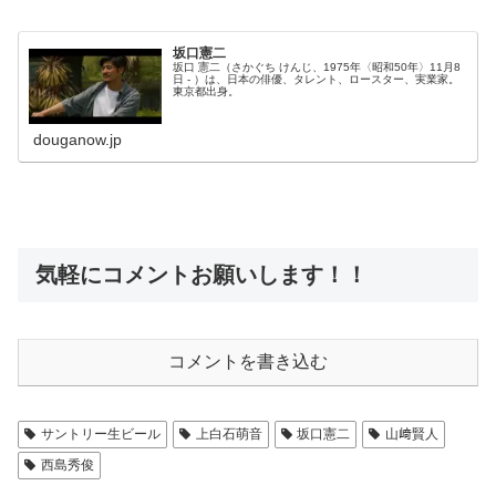
坂口憲二
坂口 憲二（さかぐち けんじ、1975年〈昭和50年〉11月8
日 - ）は、日本の俳優、タレント、ロースター、実業家。
東京都出身。
douganow.jp
気軽にコメントお願いします！！
コメントを書き込む
サントリー生ビール
上白石萌音
坂口憲二
山﨑賢人
西島秀俊