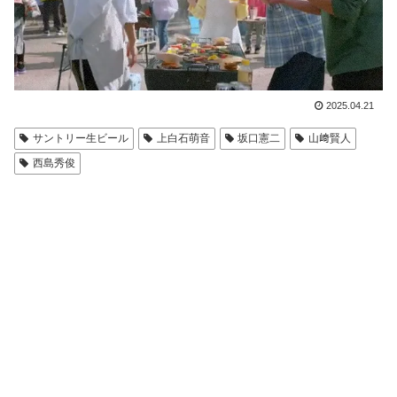
2025.04.21
サントリー生ビール
上白石萌音
坂口憲二
山﨑賢人
西島秀俊