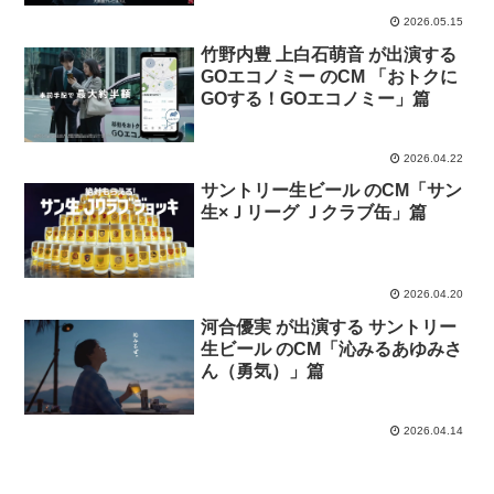
2026.05.15
竹野内豊 上白石萌音 が出演する
GOエコノミー のCM 「おトクに
GOする！GOエコノミー」篇
2026.04.22
サントリー生ビール のCM「サン
生×Ｊリーグ Ｊクラブ缶」篇
2026.04.20
河合優実 が出演する サントリー
生ビール のCM「沁みるあゆみさ
ん（勇気）」篇
2026.04.14