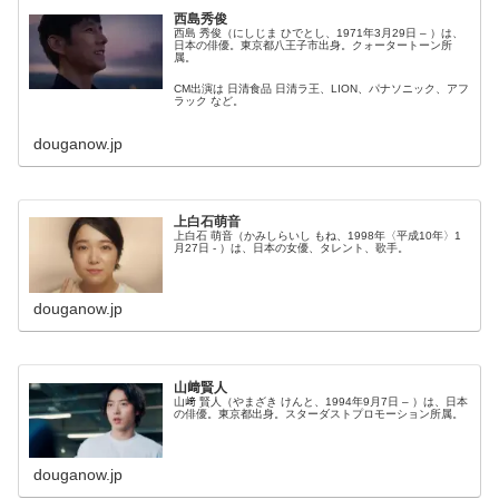
西島秀俊
西島 秀俊（にしじま ひでとし、1971年3月29日 – ）は、
日本の俳優。東京都八王子市出身。クォータートーン所
属。
CM出演は 日清食品 日清ラ王、LION、パナソニック、アフ
ラック など。
douganow.jp
上白石萌音
上白石 萌音（かみしらいし もね、1998年〈平成10年〉1
月27日 - ）は、日本の女優、タレント、歌手。
douganow.jp
山﨑賢人
山﨑 賢人（やまざき けんと、1994年9月7日 – ）は、日本
の俳優。東京都出身。スターダストプロモーション所属。
douganow.jp