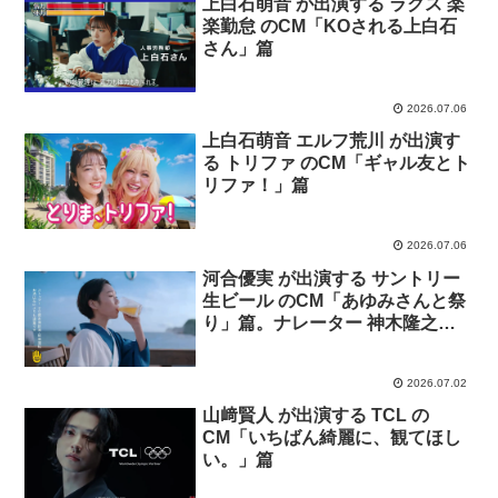
上白石萌音 が出演する ラクス 楽
楽勤怠 のCM「KOされる上白石
さん」篇
2026.07.06
上白石萌音 エルフ荒川 が出演す
る トリファ のCM「ギャル友とト
リファ！」篇
2026.07.06
河合優実 が出演する サントリー
生ビール のCM「あゆみさんと祭
り」篇。ナレーター 神木隆之
介。
2026.07.02
山﨑賢人 が出演する TCL の
CM「いちばん綺麗に、観てほし
い。」篇