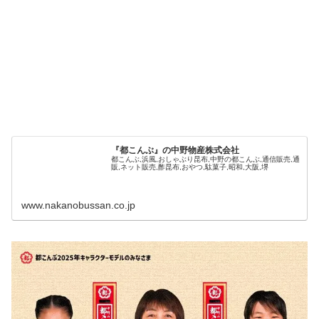
『都こんぶ』の中野物産株式会社
都こんぶ,浜風,おしゃぶり昆布,中野の都こんぶ,通信販売,通
販,ネット販売,酢昆布,おやつ,駄菓子,昭和,大阪,堺
www.nakanobussan.co.jp