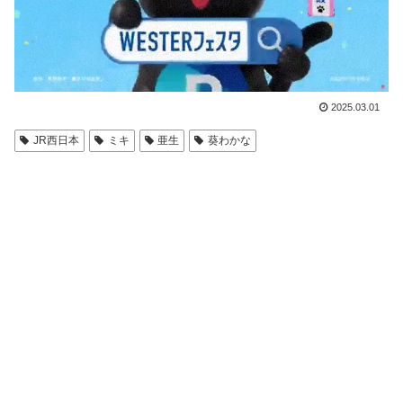
2025.03.01
JR西日本
ミキ
亜生
葵わかな