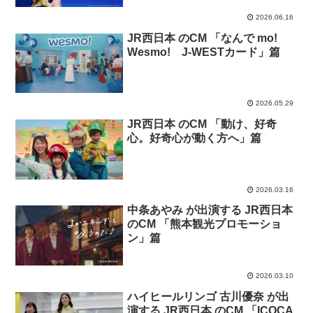
2026.06.16
JR西日本 のCM 「なんで mo!
Wesmo! J-WESTカード」篇
2026.05.29
JR西日本 のCM 「動け、好奇
心。好奇心が動く方へ」篇
2026.03.16
中条あやみ が出演する JR西日本
のCM 「熊本観光プロモーショ
ン」篇
2026.03.10
ハイヒールリンゴ 古川優奈 が出
演する JR西日本 のCM 「ICOCA