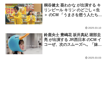
桐谷健太 葵わかな が出演する キ
リンビール キリン のどごし＜生
＞ のCM 「うまさを想う人たち」
篇。
2025.03.10
鈴鹿央士 豊嶋花 坂井真紀 堀部圭
亮 が出演する JR西日本 のCM イ
コーぜ、次のスムーズへ。「妹：
定期券」篇「父：取り込み」篇
「兄：定期券」篇
2025.03.03