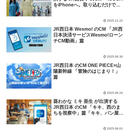
をiPhoneへ。取り込むだけで、
すんごいスムーズ。」篇
「ICOCAをiPhoneへ。チャージ
2025.12.22
でもすんごいスムーズ。」篇
JR西日本 Wesmo! のCM 「JR西
日本決済サービスWesmo!ローン
チCM動画」篇
2025.06.30
JR西日本 のCM ONE PIECE×山
陽新幹線 「冒険のはじまり！」
篇
2025.06.24
葵わかな ミキ 亜生 が出演する
JR西日本 のCM 「キキ、西のま
ちを視察中」篇「キキ、パン屋さ
んでアルバイト」篇
2025.06.01