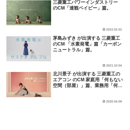
三菱重工パワーインダストリー
のCM「達観ベイビー」篇。
2022.02.02
茅島みずき が出演する 三菱重工
のCM 「水素発電」篇「カーボン
ニュートラル」篇。
2021.10.04
北川景子 が出演する 三菱重工の
エアコン のCM 家庭用「何もない
空間（部屋）」篇、業務用「何も
ない空間（オフィス）」篇。
2020.04.09