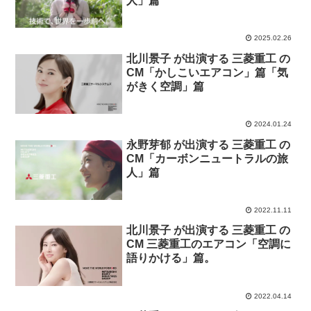
人」篇
2025.02.26
北川景子 が出演する 三菱重工 の
CM「かしこいエアコン」篇「気
がきく空調」篇
2024.01.24
永野芽郁 が出演する 三菱重工 の
CM「カーボンニュートラルの旅
人」篇
2022.11.11
北川景子 が出演する 三菱重工 の
CM 三菱重工のエアコン「空調に
語りかける」篇。
2022.04.14