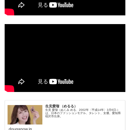
生見愛瑠 （めるる）
生見 愛瑠（ぬくみ める、2002年〈平成14年〉3月6日-）
は、日本のファッションモデル、タレント、女優。愛知県
稲沢市出身。
douganow.jp