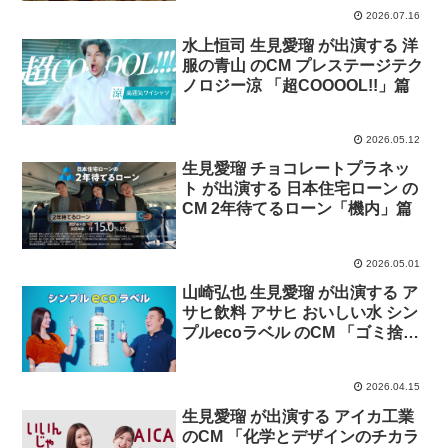
2026.07.16
水上恒司 生見愛瑠 が出演する 洋
服の青山 のCM プレステージテク
ノロジー涼 「超COOOOL!!」篇
2026.05.12
生見愛瑠 チョコレートプラネッ
ト が出演する 日本住宅ローン の
CM 2年待てるローン「機内」篇
2026.05.01
山崎弘也 生見愛瑠 が出演する ア
サヒ飲料 アサヒ おいしい水 シン
プルecoラベル のCM 「ゴミ捨て
間に合いはがし」篇
2026.04.15
生見愛瑠 が出演する アイカ工業
のCM 「化学とデザインのチカラ