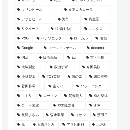
サントリー
花王
日本マクドナルド
キリンビール
日本コカコーラ
アサヒビール
海外
資生堂
リクルート
綾瀬はるか
ユニクロ
P&G
パナソニック
ローカル
映画
Google
ソーシャルゲーム
docomo
明治
日清食品
au
吉岡里帆
大塚製薬
広瀬すず
今田美桜
小林製薬
TOYOTA
味の素
川口春奈
菅田将暉
宝くじ
ソフトバンク
ニトリ
ローソン
賀来賢人
有村架純
ロート製薬
神木隆之介
JRA
長澤まさみ
森永製菓
イオン
濱田岳
嵐
石原さとみ
アサヒ飲料
上戸彩