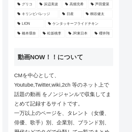
グリコ
浜辺美波
高畑充希
芦田愛菜
キリンビバレッジ
日産
桐谷健太
LION
ケンタッキーフライドチキン
橋本環奈
松坂桃李
JR東日本
櫻井翔
動画NOW！！について
CMを中心として、
Youtube,Twitter,wiki,2ch 等のネット上で
話題の動画 をノンジャンルで収集してま
とめて記録するサイトです。
一万以上のページを、タレント（女優、
俳優、歌手）別、企業別、ブランド別、
歴代などでタグで分類して一覧でまとめ