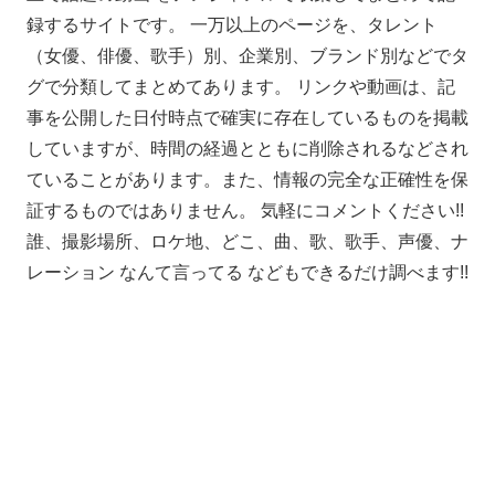
録するサイトです。 一万以上のページを、タレント
（女優、俳優、歌手）別、企業別、ブランド別などでタ
グで分類してまとめてあります。 リンクや動画は、記
事を公開した日付時点で確実に存在しているものを掲載
していますが、時間の経過とともに削除されるなどされ
ていることがあります。また、情報の完全な正確性を保
証するものではありません。 気軽にコメントください!!
誰、撮影場所、ロケ地、どこ、曲、歌、歌手、声優、ナ
レーション なんて言ってる などもできるだけ調べます!!