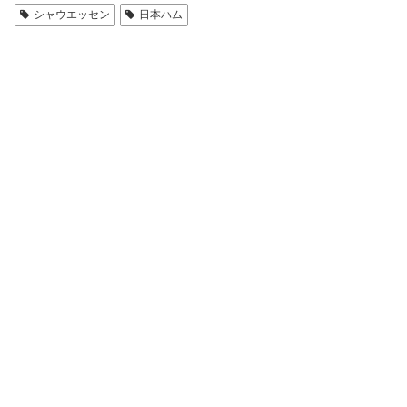
シャウエッセン
日本ハム