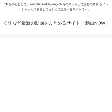
CMを中心として、Youtube,Twitter,wiki,2ch 等のネット上で話題の動画 をノン
ジャンルで収集してまとめて記録するサイトです。
CM など最新の動画をまとめるサイト ~ 動画NOW!!