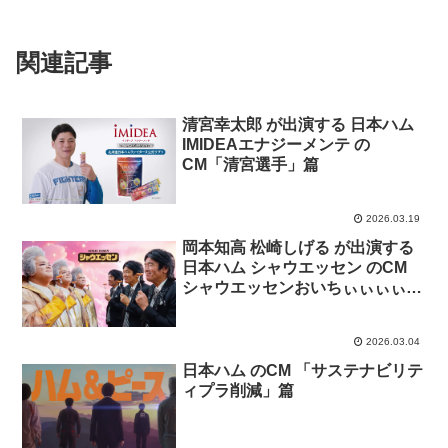
関連記事
清宮幸太郎 が出演する 日本ハム
IMIDEAエナジーメンテ の
CM「清宮選手」篇
2026.03.19
岡本知高 松崎しげる が出演する
日本ハム シャウエッセン のCM
シャウエッセンおいちぃぃぃぃぃ
ぃず「独唱」篇「デュエット」篇
「チーズの6重奏」篇
2026.03.04
日本ハム のCM 「サステナビリテ
ィプラ削減」篇