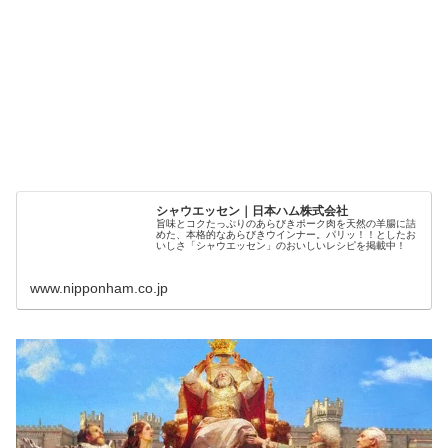
シャウエッセン｜日本ハム株式会社
旨味とコクたっぷりのあらびきポーク肉を天然の羊腸に詰
めた、本格的なあらびきウインナー。パリッ！！としたお
いしさ「シャウエッセン」のおいしいレシピを掲載中！
www.nipponham.co.jp