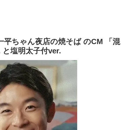
一平ちゃん夜店の焼そば のCM 「混
 と塩明太子付ver.