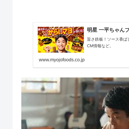
明星 一平ちゃんブ
旨さ鉄板！ソース香ば
CM情報など。
www.myojofoods.co.jp