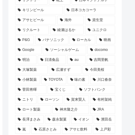
サントリー
花王
日本マクドナルド
キリンビール
日本コカコーラ
アサヒビール
海外
資生堂
リクルート
綾瀬はるか
ユニクロ
P&G
パナソニック
ローカル
映画
Google
ソーシャルゲーム
docomo
明治
日清食品
au
吉岡里帆
大塚製薬
広瀬すず
今田美桜
小林製薬
TOYOTA
味の素
川口春奈
菅田将暉
宝くじ
ソフトバンク
ニトリ
ローソン
賀来賢人
有村架純
ロート製薬
神木隆之介
JRA
長澤まさみ
森永製菓
イオン
濱田岳
嵐
石原さとみ
アサヒ飲料
上戸彩