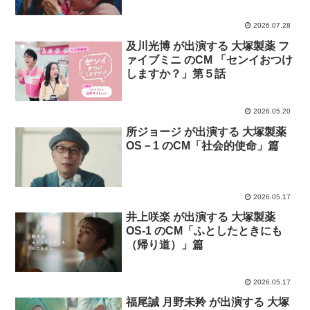
2026.07.28
及川光博 が出演する 大塚製薬 フ
ァイブミニ のCM 「センイおつけ
しますか？」第５話
2026.05.20
所ジョージ が出演する 大塚製薬
OS－1 のCM「社会的使命」篇
2026.05.17
井上咲楽 が出演する 大塚製薬
OS-1 のCM「ふとしたときにも
（帰り道）」篇
2026.05.17
福尾誠 月野未羚 が出演する 大塚