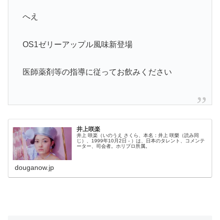
へえ
OS1ゼリーアップル風味新登場
医師薬剤等の指導に従ってお飲みください
井上咲楽
井上 咲楽（いのうえ さくら、本名：井上 咲樂（読み同
じ）、1999年10月2日 - ）は、日本のタレント、コメンテ
ーター、司会者。ホリプロ所属。
douganow.jp