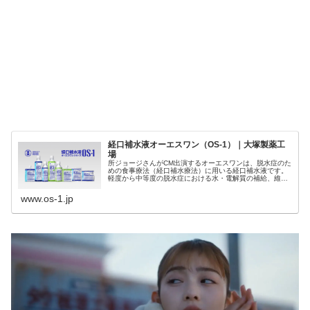
経口補水液オーエスワン（OS-1）｜大塚製薬工
場
所ジョージさんがCM出演するオーエスワンは、脱水症のた
めの食事療法（経口補水療法）に用いる経口補水液です。
軽度から中等度の脱水症における水・電解質の補給、維持
に適した病者用食品です。
www.os-1.jp