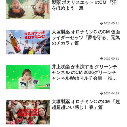
製薬 ポカリスエット のCM 「汗
をほめよう」篇
2026.05.11
大塚製薬 オロナミンC のCM 仮面
ライダーゼッツ「夢を守る、元気
のチカラ」篇
2026.05.11
井上咲楽 が出演する グリーンチ
ャンネル のCM 2026グリーンチ
ャンネルWebマルチ会員 「推し
馬カメラ」篇
2026.04.23
大塚製薬 オロナミンC のCM 「超
超超超いい感じ！ 春」篇