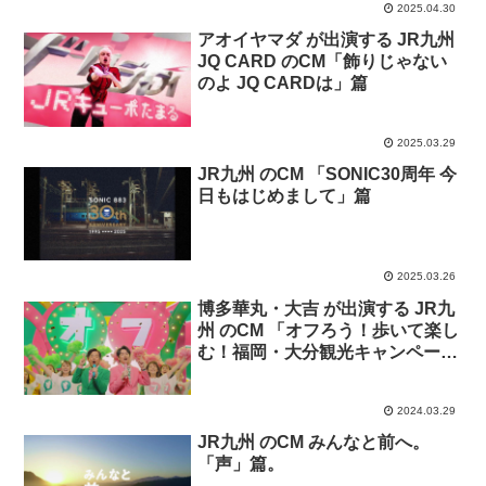
2025.04.30
アオイヤマダ が出演する JR九州
JQ CARD のCM「飾りじゃない
のよ JQ CARDは」篇
2025.03.29
JR九州 のCM 「SONIC30周年 今
日もはじめまして」篇
2025.03.26
博多華丸・大吉 が出演する JR九
州 のCM 「オフろう！歩いて楽し
む！福岡・大分観光キャンペー
ン」篇。
2024.03.29
JR九州 のCM みんなと前へ。
「声」篇。