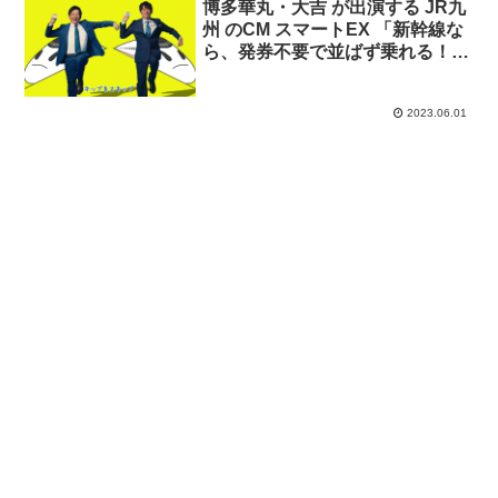
博多華丸・大吉 が出演する JR九
州 のCM スマートEX 「新幹線な
ら、発券不要で並ばず乗れる！」
篇
2023.06.01