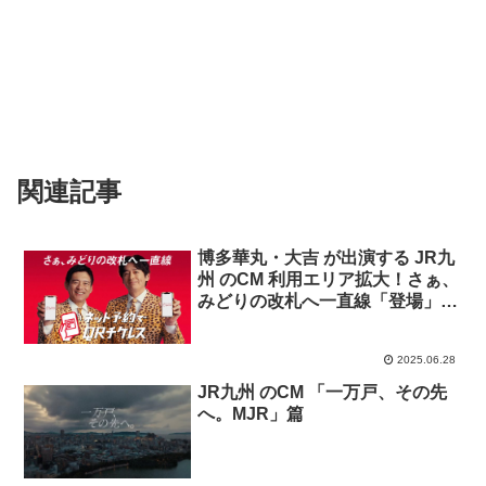
関連記事
博多華丸・大吉 が出演する JR九
州 のCM 利用エリア拡大！さぁ、
みどりの改札へ一直線「登場」篇
「操作」篇
2025.06.28
JR九州 のCM 「一万戸、その先
へ。MJR」篇