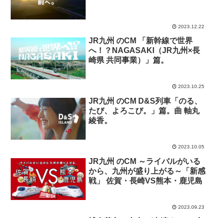
2023.12.22
JR九州 のCM 「新幹線で世界
へ！？NAGASAKI（JR九州×長
崎県 共同事業）」篇。
2023.10.25
JR九州 のCM D&S列車「のる、
たび、よろこび。」篇。曲 軸丸
綾香。
2023.10.05
JR九州 のCM ～ライバルがいる
から、九州が盛り上がる～「新感
戦」 佐賀・長崎VS熊本・鹿児島
2023.09.23