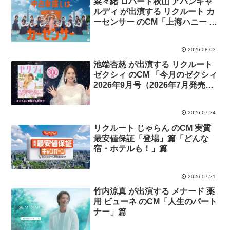
菜々緒 ロバート秋山 アバンギャ
ルディ が出演する リクルート カ
ーセンサー のCM「上海ハニー ナ
ナオ」篇「上海ハニー ナナオ＆
ナナエ」篇
2026.08.03
池端杏慈 が出演する リクルート
ゼクシィ のCM 「今月のゼクシィ
2026年9月号（2026年7月発売
号）」篇
2026.07.24
リクルート じゃらん のCM 実質
最安値保証「登場」篇「どんな
宿・ホテルも！」篇
2026.07.21
竹内涼真 が出演する メナード 薬
用 ビューネ のCM「人生のパート
ナー」篇