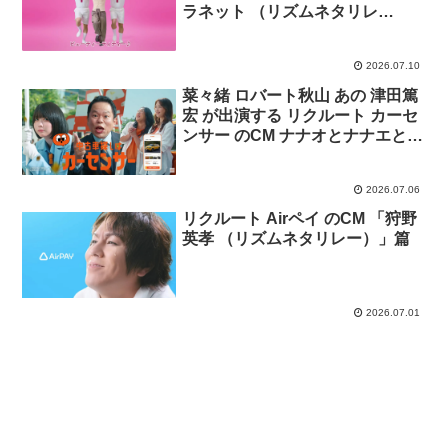
ラネット （リズムネタリレ
ー）」篇
2026.07.10
菜々緒 ロバート秋山 あの 津田篤
宏 が出演する リクルート カーセ
ンサー のCM ナナオとナナエとあ
のちゃんと津田さん「パレード」
篇
2026.07.06
リクルート Airペイ のCM 「狩野
英孝 （リズムネタリレー）」篇
2026.07.01