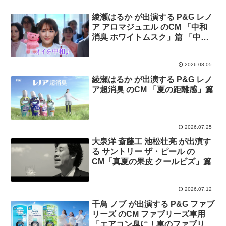
綾瀬はるか が出演する P&G レノ
ア アロマジュエル のCM 「中和
消臭 ホワイトムスク」篇 「中和
消臭 ホワイトティー」篇
2026.08.05
綾瀬はるか が出演する P&G レノ
ア超消臭 のCM 「夏の距離感」篇
2026.07.25
大泉洋 斎藤工 池松壮亮 が出演す
る サントリー ザ・ピール の
CM「真夏の果皮 クールビズ」篇
2026.07.12
千鳥 ノブ が出演する P&G ファブ
リーズ のCM ファブリーズ車用
「エアコン臭に！車のファブリー