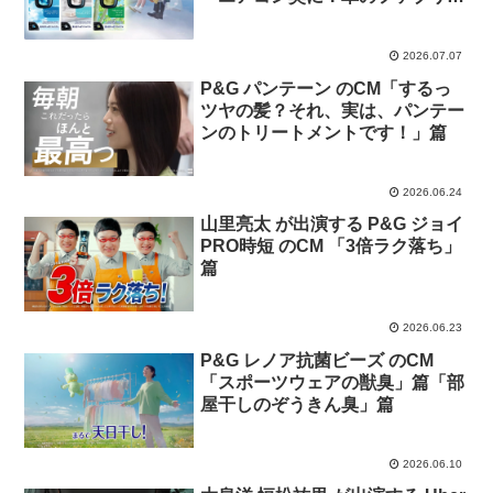
ズ」篇
2026.07.07
P&G パンテーン のCM「するっ
ツヤの髪？それ、実は、パンテー
ンのトリートメントです！」篇
2026.06.24
山里亮太 が出演する P&G ジョイ
PRO時短 のCM 「3倍ラク落ち」
篇
2026.06.23
P&G レノア抗菌ビーズ のCM
「スポーツウェアの獣臭」篇「部
屋干しのぞうきん臭」篇
2026.06.10