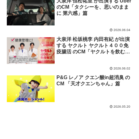
大泉洋 恒松祐里 が出演する Uber
のCM「タクシーを、思いのまま
に 第六感」篇
2026.06.04
大泉洋 松坂桃李 内田有紀 が出演
する ヤクルト ヤクルト４００免
疫腸活 のCM「ヤクルトを飲む理
由」篇
2026.06.02
P&G レノア クエン酸in超消臭 の
CM 「天才クエンちゃん」篇
2026.05.20