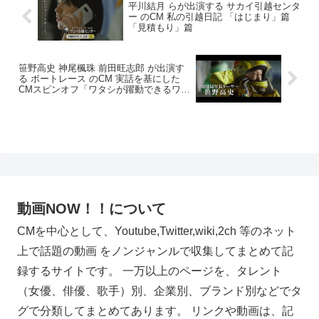
平川結月 らが出演する サカイ引越センタ
ー のCM 私の引越日記 「はじまり」篇
「見積もり」篇
笹野高史 神尾楓珠 前田旺志郎 が出演す
る ボートレース のCM 実話を基にした
CMスピンオフ「ワタシが躍動できるワケ
ササノの場合」予告篇
動画NOW！！について
CMを中心として、Youtube,Twitter,wiki,2ch 等のネット
上で話題の動画 をノンジャンルで収集してまとめて記
録するサイトです。 一万以上のページを、タレント
（女優、俳優、歌手）別、企業別、ブランド別などでタ
グで分類してまとめてあります。 リンクや動画は、記