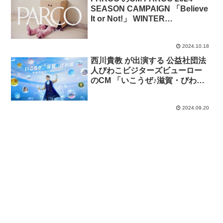
SEASON CAMPAIGN 「Believe
It or Not!」 WINTER
SEASON“IN THE PARCO-
VERSE”
2024.10.18
西川貴教 が出演する 公益社団法
人びわこビジターズビューロー
のCM 「いこうぜ♪滋賀・びわ
湖」篇。
2024.09.20