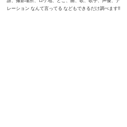
誰、撮影場所、ロケ地、どこ、曲、歌、歌手、声優、ナ
レーション なんて言ってる などもできるだけ調べます!!