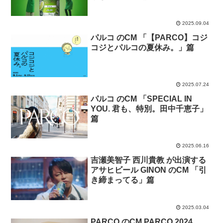
2025.09.04
パルコ のCM 「【PARCO】コジ
コジとパルコの夏休み。」篇
2025.07.24
パルコ のCM 「SPECIAL IN
YOU. 君も、特別。田中千恵子」
篇
2025.06.16
吉瀬美智子 西川貴教 が出演する
アサヒビール GINON のCM 「引
き締まってる」篇
2025.03.04
PARCO のCM PARCO 2024