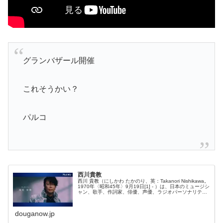
グランバザール開催
これそうかい？
パルコ
西川貴教
西川 貴教（にしかわ たかのり、英：Takanori Nishikawa。
1970年〈昭和45年〉9月19日[1] - ）は、日本のミュージシ
ャン、歌手、作詞家、俳優、声優、ラジオパーソナリテ
ィ、司会者、実業家。滋賀県彦根市生まれ。
douganow.jp