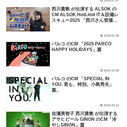
2026.07.07
西川貴教 が出演する ALSOK の
CM ALSOK HotLimit IT＆設備レ
スキュー2025 「西川さん登場」
篇。
2026.01.09
パルコ のCM 「2025 PARCO
HAPPY HOLIDAYS」篇
2025.10.30
パルコ のCM 「SPECIAL IN
YOU. 君も、特別。小島秀夫」
篇。
2025.09.24
吉瀬美智子 西川貴教 が出演する
アサヒビール GINON のCM「冷
やしGINON」篇