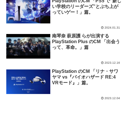
PlayStation のCM 「PS5 で”新し
い学校のリーダーズ”とぶち上が
っていゲー！」篇。
2024.01.31
南琴奈 萩原護 らが出演する
PlayStation Plus のCM 「出会う
って、革命。」篇
2023.12.16
PlayStation のCM 「リナ・サワ
ヤマ vs『バイオハザード RE:4
VRモード』」篇。
2023.12.04