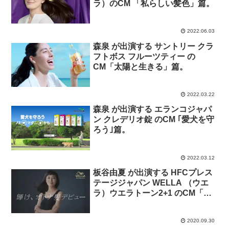
ラ）のCM 「私らしい髪色」篇。
2022.06.03
森泉 が出演する サントリー クラ
フトボス フルーツティー の
CM「太陽と生きる」篇。
2022.03.22
森泉 が出演する エランコジャパ
ン クレデリオ錠 のCM ｢愛犬を守
ろう｣篇。
2022.03.12
板谷由夏 が出演する HFCプレス
テージジャパン WELLA （ウエ
ラ）ウエラトーン2+1 のCM「輝
け、オトナ髪デビュー」篇。
2020.09.30