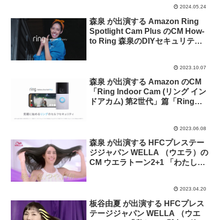
2024.05.24
森泉 が出演する Amazon Ring
Spotlight Cam Plus のCM How-
to Ring 森泉のDIYセキュリティ
「屋外も安心」篇「家族を見守
る」篇
2023.10.07
森泉 が出演する Amazon のCM
「Ring Indoor Cam (リング イン
ドアカム) 第2世代」篇「Ring
Battery Doorbell Plus (リング ド
アベルプラス) 」篇「Ring Stick
2023.06.08
Up Cam Battery (リング スティ
ックアップカム バッテリーモデ
森泉 が出演する HFCプレステー
ル) 」篇。
ジジャパン WELLA （ウエラ）の
CM ウエラトーン2+1 「わたしが
ご機嫌な理由（メイクルーム）」
篇。
2023.04.20
板谷由夏 が出演する HFCプレス
テージジャパン WELLA （ウエ