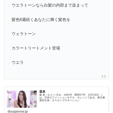
ウエラトーンなら白髪の内部まで染まって
髪色6週続くあなたに輝く髪色を
ウェラトーン
カラートリートメント登場
ウエラ
森泉
森 泉（もり いずみ、1982年〈昭和57年〉10月18日 - ）
は、日本のファッションモデル、タレントである。東京都
港区出身。オスカープロモーション
douganow.jp