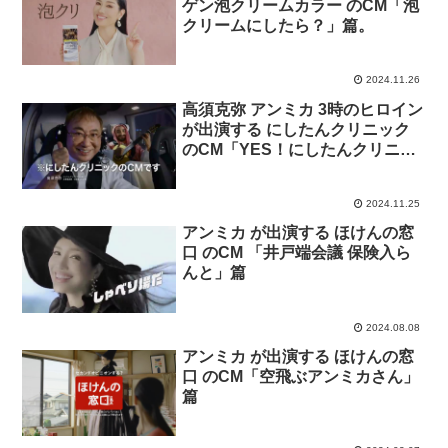
ゲン泡クリームカラー のCM「泡
クリームにしたら？」篇。
2024.11.26
高須克弥 アンミカ 3時のヒロイン
が出演する にしたんクリニック
のCM「YES！にしたんクリニッ
ク」篇
2024.11.25
アンミカ が出演する ほけんの窓
口 のCM 「井戸端会議 保険入ら
んと」篇
2024.08.08
アンミカ が出演する ほけんの窓
口 のCM「空飛ぶアンミカさん」
篇