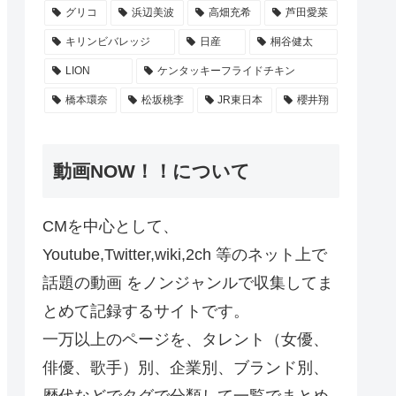
グリコ
浜辺美波
高畑充希
芦田愛菜
キリンビバレッジ
日産
桐谷健太
LION
ケンタッキーフライドチキン
橋本環奈
松坂桃李
JR東日本
櫻井翔
動画NOW！！について
CMを中心として、
Youtube,Twitter,wiki,2ch 等のネット上で
話題の動画 をノンジャンルで収集してま
とめて記録するサイトです。
一万以上のページを、タレント（女優、
俳優、歌手）別、企業別、ブランド別、
歴代などでタグで分類して一覧でまとめ