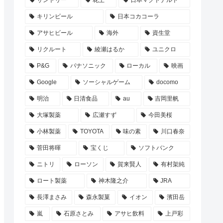
サントリー
花王
日本マクドナルド
キリンビール
日本コカコーラ
アサヒビール
海外
資生堂
リクルート
綾瀬はるか
ユニクロ
P&G
パナソニック
ローカル
映画
Google
ソーシャルゲーム
docomo
明治
日清食品
au
吉岡里帆
大塚製薬
広瀬すず
今田美桜
小林製薬
TOYOTA
味の素
川口春奈
菅田将暉
宝くじ
ソフトバンク
ニトリ
ローソン
賀来賢人
有村架純
ロート製薬
神木隆之介
JRA
長澤まさみ
森永製菓
イオン
濱田岳
嵐
石原さとみ
アサヒ飲料
上戸彩