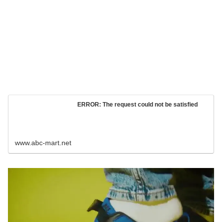
ERROR: The request could not be satisfied
www.abc-mart.net