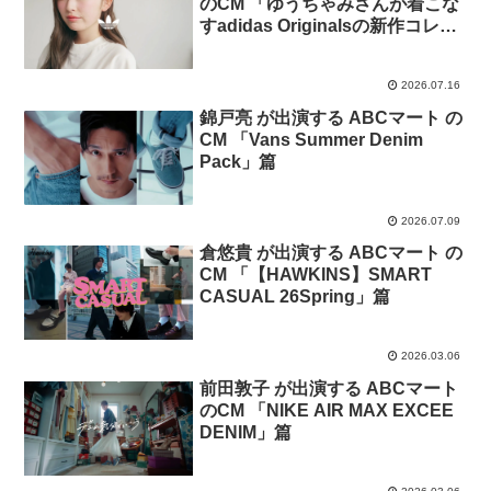
のCM 「ゆうちゃみさんが着こな
すadidas Originalsの新作コレク
ション」篇
2026.07.16
錦戸亮 が出演する ABCマート の
CM 「Vans Summer Denim
Pack」篇
2026.07.09
倉悠貴 が出演する ABCマート の
CM 「【HAWKINS】SMART
CASUAL 26Spring」篇
2026.03.06
前田敦子 が出演する ABCマート
のCM 「NIKE AIR MAX EXCEE
DENIM」篇